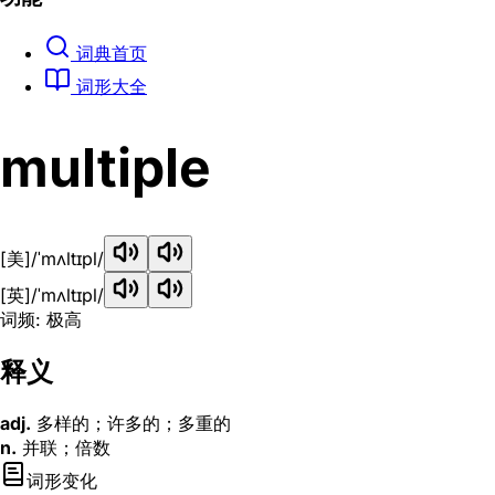
词典首页
词形大全
multiple
[美]
/ˈmʌltɪpl/
[英]
/ˈmʌltɪpl/
词频: 极高
释义
adj.
多样的；许多的；多重的
n.
并联；倍数
词形变化