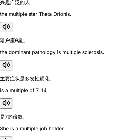
兴趣广泛的人
the multiple star Theta Orionis.
猎户座θ星。
the dominant pathology is multiple sclerosis.
主要症状是多发性硬化。
is a multiple of 7. 14
是7的倍数。
She is a multiple job holder.