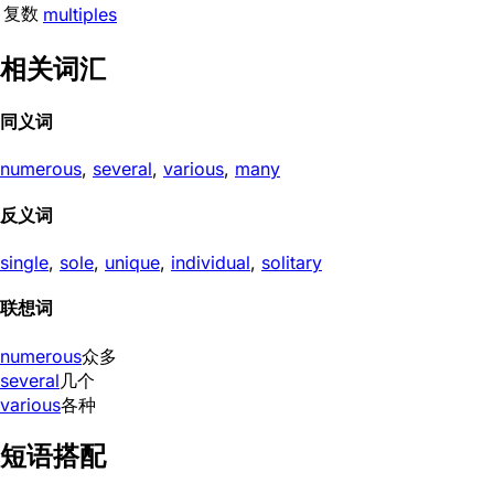
复数
multiples
相关词汇
同义词
numerous
,
several
,
various
,
many
反义词
single
,
sole
,
unique
,
individual
,
solitary
联想词
numerous
众多
several
几个
various
各种
短语搭配