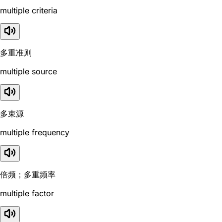
multiple criteria
多重准则
multiple source
多束源
multiple frequency
倍频；多重频率
multiple factor