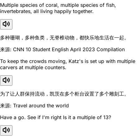
Multiple species of coral, multiple species of fish,
invertebrates, all living happily together.
多种珊瑚，多种鱼类，无脊椎动物，都快乐地生活在一起。
来源: CNN 10 Student English April 2023 Compilation
To keep the crowds moving, Katz's is set up with multiple
carvers at multiple counters.
为了让人群保持流动，凯茨在多个柜台设置了多个雕刻工。
来源: Travel around the world
Have a go. See if I'm right Is it a multiple of 13?