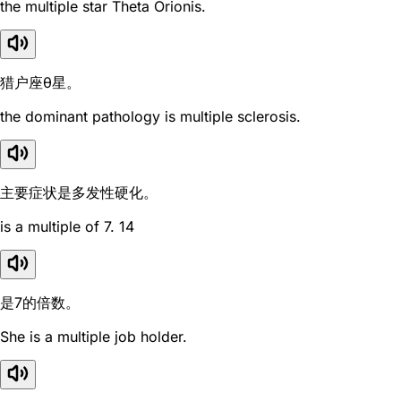
the multiple star Theta Orionis.
猎户座θ星。
the dominant pathology is multiple sclerosis.
主要症状是多发性硬化。
is a multiple of 7. 14
是7的倍数。
She is a multiple job holder.