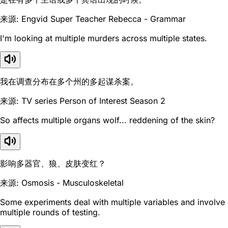
来源: Engvid Super Teacher Rebecca - Grammar
I'm looking at multiple murders across multiple states.
我在调查分布在多个州的多起谋杀案。
来源: TV series Person of Interest Season 2
So affects multiple organs wolf... reddening of the skin?
影响多器官、狼、皮肤变红？
来源: Osmosis - Musculoskeletal
Some experiments deal with multiple variables and involve
multiple rounds of testing.