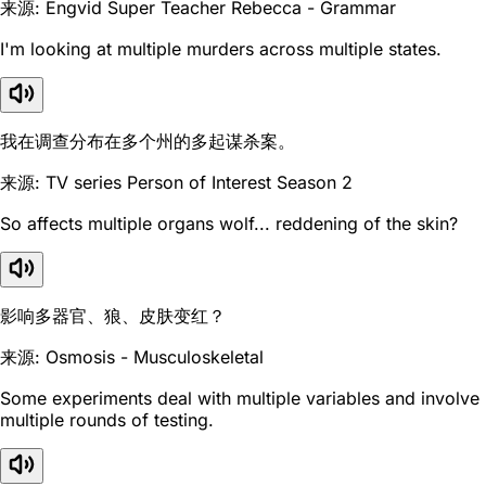
来源: Engvid Super Teacher Rebecca - Grammar
I'm looking at multiple murders across multiple states.
我在调查分布在多个州的多起谋杀案。
来源: TV series Person of Interest Season 2
So affects multiple organs wolf... reddening of the skin?
影响多器官、狼、皮肤变红？
来源: Osmosis - Musculoskeletal
Some experiments deal with multiple variables and involve
multiple rounds of testing.