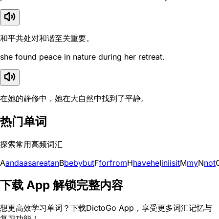
和平共处对和谐至关重要。
she found peace in nature during her retreat.
在她的静修中，她在大自然中找到了平静。
热门单词
探索常用高频词汇
A
and
a
as
are
at
an
B
be
by
but
F
for
from
H
have
he
I
in
i
is
it
M
my
N
not
下载 App 解锁完整内容
想更高效学习单词？下载DictoGo App，享受更多词汇记忆与
复习功能！