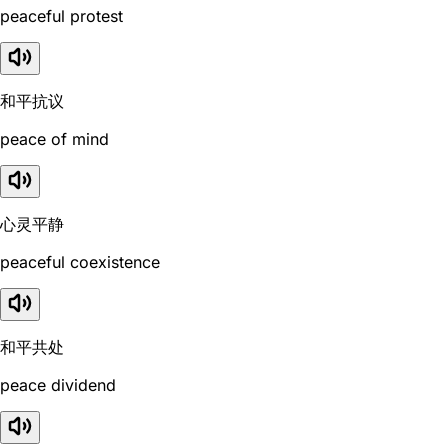
peaceful protest
和平抗议
peace of mind
心灵平静
peaceful coexistence
和平共处
peace dividend