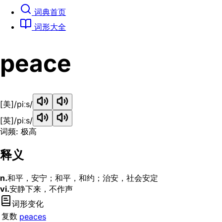
词典首页
词形大全
peace
[美]
/piːs/
[英]
/piːs/
词频: 极高
释义
n.
和平，安宁；和平，和约；治安，社会安定
vi.
安静下来，不作声
词形变化
复数
peaces