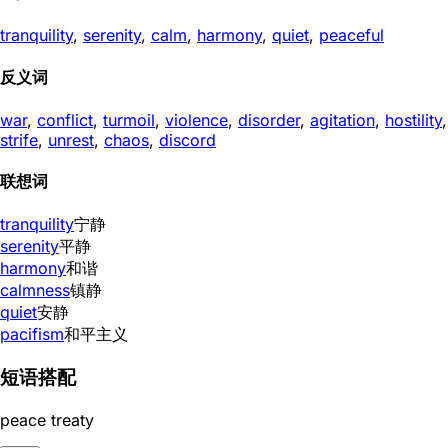
tranquility
,
serenity
,
calm
,
harmony
,
quiet
,
peaceful
反义词
war
,
conflict
,
turmoil
,
violence
,
disorder
,
agitation
,
hostility
,
strife
,
unrest
,
chaos
,
discord
联想词
tranquility
宁静
serenity
平静
harmony
和谐
calmness
镇静
quiet
安静
pacifism
和平主义
短语搭配
peace treaty