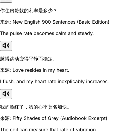
你住房贷款的利率是多少？
来源: New English 900 Sentences (Basic Edition)
The pulse rate becomes calm and steady.
脉搏跳动变得平静而稳定。
来源: Love resides in my heart.
I flush, and my heart rate inexplicably increases.
我的脸红了，我的心率莫名加快。
来源: Fifty Shades of Grey (Audiobook Excerpt)
The coil can measure that rate of vibration.