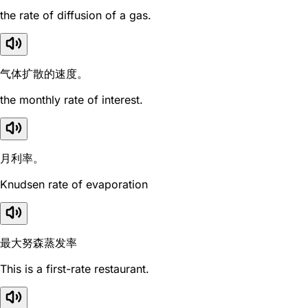
the rate of diffusion of a gas.
气体扩散的速度。
the monthly rate of interest.
月利率。
Knudsen rate of evaporation
最大努森蒸发率
This is a first-rate restaurant.