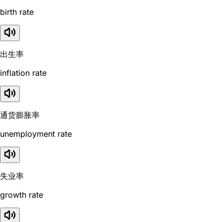
birth rate
出生率
inflation rate
通货膨胀率
unemployment rate
失业率
growth rate