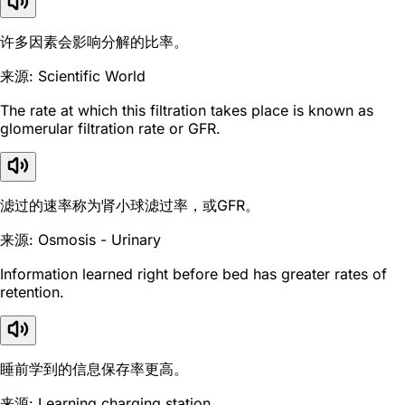
许多因素会影响分解的比率。
来源: Scientific World
The rate at which this filtration takes place is known as
glomerular filtration rate or GFR.
滤过的速率称为肾小球滤过率，或GFR。
来源: Osmosis - Urinary
Information learned right before bed has greater rates of
retention.
睡前学到的信息保存率更高。
来源: Learning charging station