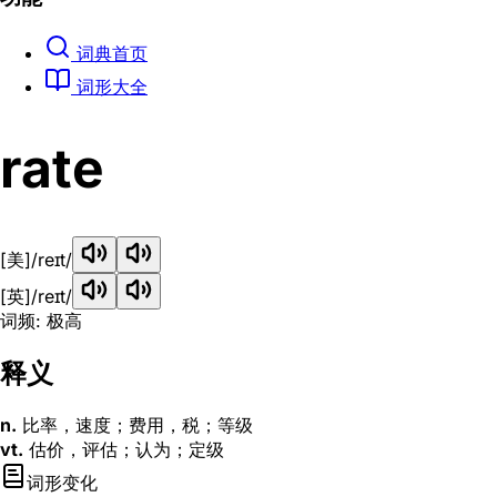
词典首页
词形大全
rate
[美]
/reɪt/
[英]
/reɪt/
词频: 极高
释义
n.
比率，速度；费用，税；等级
vt.
估价，评估；认为；定级
词形变化