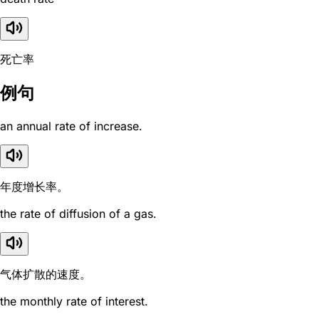
死亡率
例句
an annual rate of increase.
年度增长率。
the rate of diffusion of a gas.
气体扩散的速度。
the monthly rate of interest.