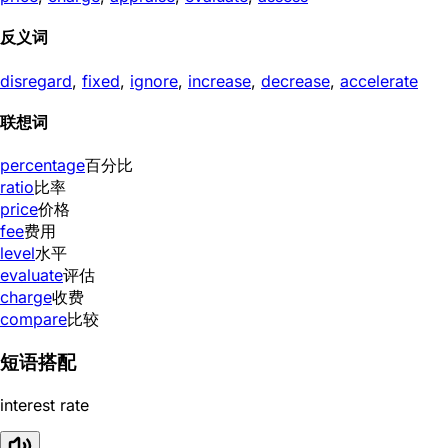
反义词
disregard
,
fixed
,
ignore
,
increase
,
decrease
,
accelerate
联想词
percentage
百分比
ratio
比率
price
价格
fee
费用
level
水平
evaluate
评估
charge
收费
compare
比较
短语搭配
interest rate