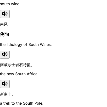
south wind
南风
例句
the lithology of South Wales.
南威尔士岩石特征。
the new South Africa.
新南非。
a trek to the South Pole.