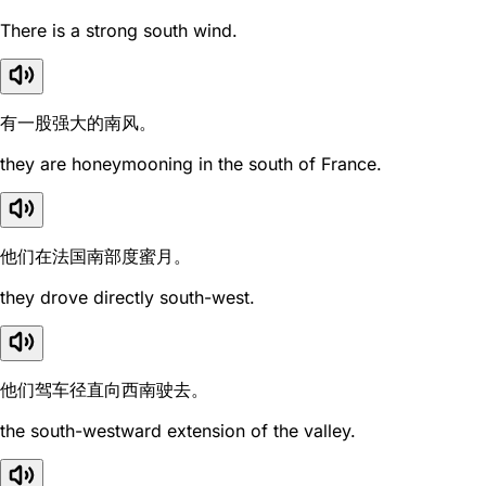
There is a strong south wind.
有一股强大的南风。
they are honeymooning in the south of France.
他们在法国南部度蜜月。
they drove directly south-west.
他们驾车径直向西南驶去。
the south-westward extension of the valley.