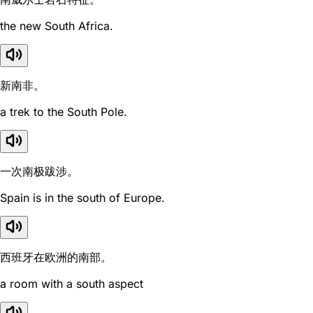
the new South Africa.
新南非。
a trek to the South Pole.
一次南极跋涉。
Spain is in the south of Europe.
西班牙在欧洲的南部。
a room with a south aspect