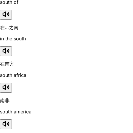
south of
在…之南
in the south
在南方
south africa
南非
south america