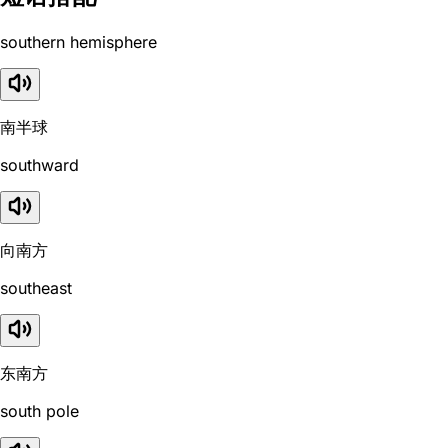
southern hemisphere
南半球
southward
向南方
southeast
东南方
south pole