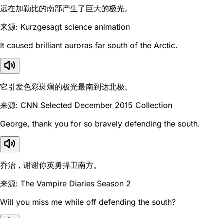
远在加勒比的南部产生了巨大的极光。
来源: Kurzgesagt science animation
It caused brilliant auroras far south of the Arctic.
它引发色彩斑斓的极光最南到达北极。
来源: CNN Selected December 2015 Collection
George, thank you for so bravely defending the south.
乔治，谢谢你英勇捍卫南方。
来源: The Vampire Diaries Season 2
Will you miss me while off defending the south?