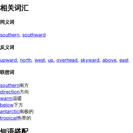
相关词汇
同义词
southern
,
southward
反义词
upward
,
north
,
west
,
up
,
overhead
,
skyward
,
above
,
east
联想词
southern
南方
direction
方向
warm
温暖
below
下方
antarctic
南极的
tropical
热带的
短语搭配