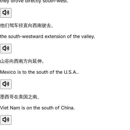
they drove directly south-west.
他们驾车径直向西南驶去。
the south-westward extension of the valley.
山谷向西南方向延伸。
Mexico is to the south of the U.S.A..
墨西哥在美国之南。
Viet Nam is on the south of China.