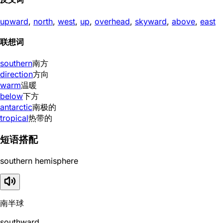
upward
,
north
,
west
,
up
,
overhead
,
skyward
,
above
,
east
联想词
southern
南方
direction
方向
warm
温暖
below
下方
antarctic
南极的
tropical
热带的
短语搭配
southern hemisphere
南半球
southward