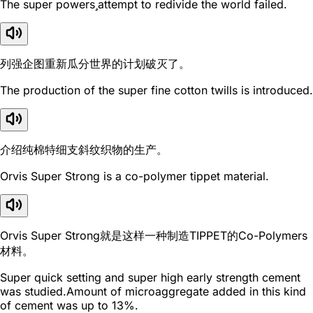
The super powersattempt to redivide the world failed.
列强企图重新瓜分世界的计划破灭了。
The production of the super fine cotton twills is introduced.
介绍纯棉特细支斜纹织物的生产。
Orvis Super Strong is a co-polymer tippet material.
Orvis Super Strong就是这样一种制造TIPPET的Co-Polymers
材料。
Super quick setting and super high early strength cement
was studied.Amount of microaggregate added in this kind
of cement was up to 13%.