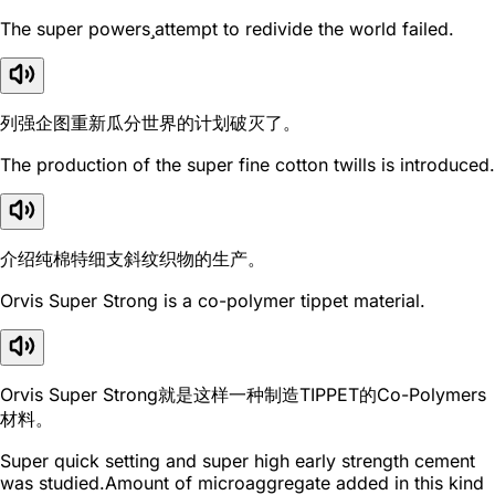
The super powersattempt to redivide the world failed.
列强企图重新瓜分世界的计划破灭了。
The production of the super fine cotton twills is introduced.
介绍纯棉特细支斜纹织物的生产。
Orvis Super Strong is a co-polymer tippet material.
Orvis Super Strong就是这样一种制造TIPPET的Co-Polymers
材料。
Super quick setting and super high early strength cement
was studied.Amount of microaggregate added in this kind