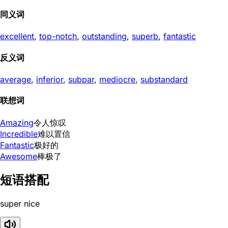
同义词
excellent
,
top-notch
,
outstanding
,
superb
,
fantastic
反义词
average
,
inferior
,
subpar
,
mediocre
,
substandard
联想词
Amazing
令人惊叹
Incredible
难以置信
Fantastic
极好的
Awesome
棒极了
短语搭配
super nice