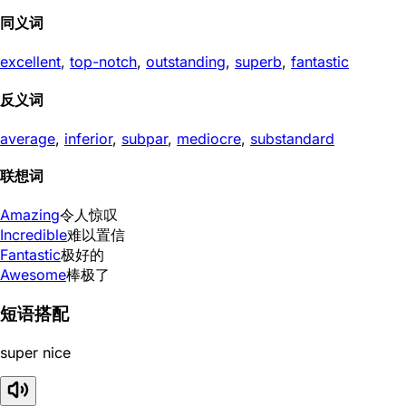
同义词
excellent
,
top-notch
,
outstanding
,
superb
,
fantastic
反义词
average
,
inferior
,
subpar
,
mediocre
,
substandard
联想词
Amazing
令人惊叹
Incredible
难以置信
Fantastic
极好的
Awesome
棒极了
短语搭配
super nice