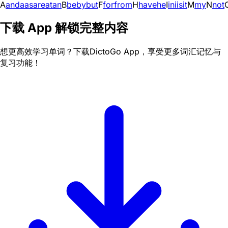
A
and
a
as
are
at
an
B
be
by
but
F
for
from
H
have
he
I
in
i
is
it
M
my
N
not
下载 App 解锁完整内容
想更高效学习单词？下载DictoGo App，享受更多词汇记忆与
复习功能！