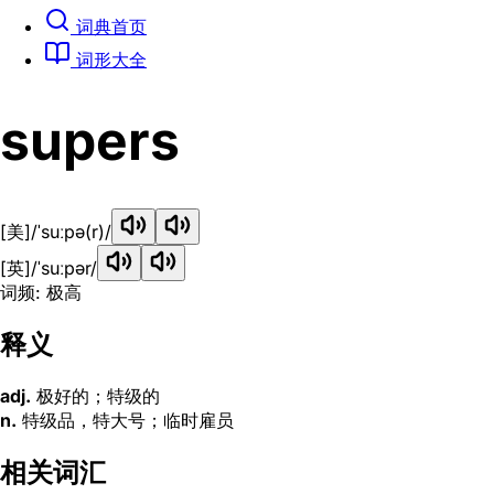
词典首页
词形大全
supers
[美]
/ˈsuːpə(r)/
[英]
/ˈsuːpər/
词频: 极高
释义
adj.
极好的；特级的
n.
特级品，特大号；临时雇员
相关词汇