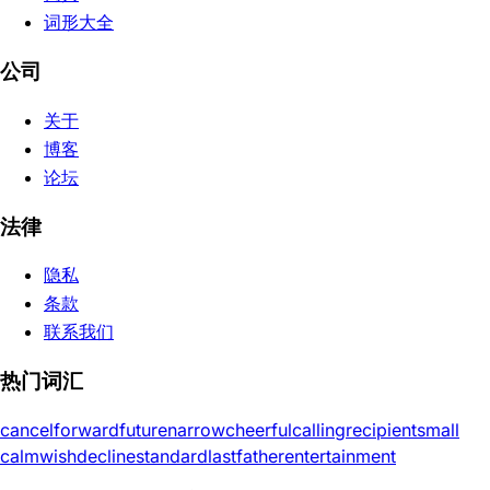
词形大全
公司
关于
博客
论坛
法律
隐私
条款
联系我们
热门词汇
cancel
forward
future
narrow
cheerful
calling
recipient
small
calm
wish
decline
standard
last
father
entertainment