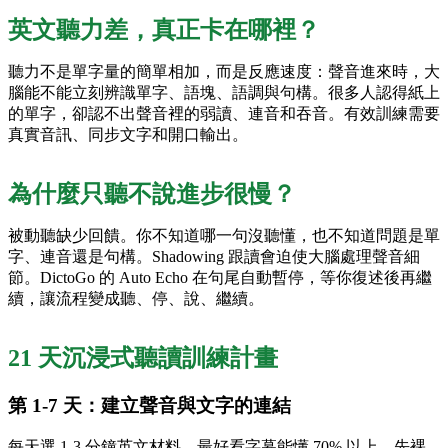
英文聽力差，真正卡在哪裡？
聽力不是單字量的簡單相加，而是反應速度：聲音進來時，大
腦能不能立刻辨識單字、語塊、語調與句構。很多人認得紙上
的單字，卻認不出聲音裡的弱讀、連音和吞音。有效訓練需要
真實音訊、同步文字和開口輸出。
為什麼只聽不說進步很慢？
被動聽缺少回饋。你不知道哪一句沒聽懂，也不知道問題是單
字、連音還是句構。Shadowing 跟讀會迫使大腦處理聲音細
節。DictoGo 的 Auto Echo 在句尾自動暫停，等你復述後再繼
續，讓流程變成聽、停、說、繼續。
21 天沉浸式聽讀訓練計畫
第 1-7 天：建立聲音與文字的連結
每天選 1-3 分鐘英文材料，最好看字幕能懂 70% 以上。先裸