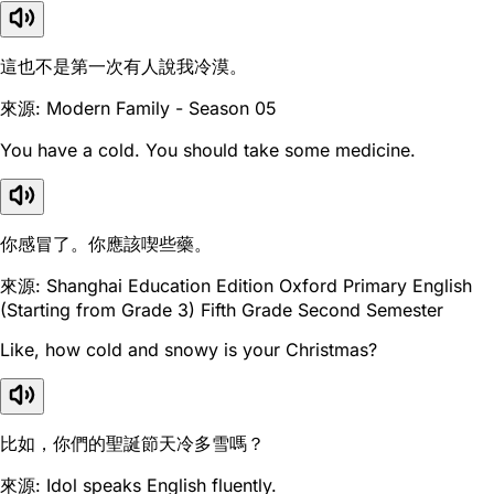
這也不是第一次有人說我冷漠。
來源: Modern Family - Season 05
You have a cold. You should take some medicine.
你感冒了。你應該喫些藥。
來源: Shanghai Education Edition Oxford Primary English
(Starting from Grade 3) Fifth Grade Second Semester
Like, how cold and snowy is your Christmas?
比如，你們的聖誕節天冷多雪嗎？
來源: Idol speaks English fluently.