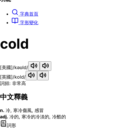
字典首頁
字形變化
cold
[美國]
/kəʊld/
[英國]
/kold/
詞頻: 非常高
中文釋義
n.
冷, 寒冷傷風, 感冒
adj.
冷的, 寒冷的冷淡的, 冷酷的
詞形