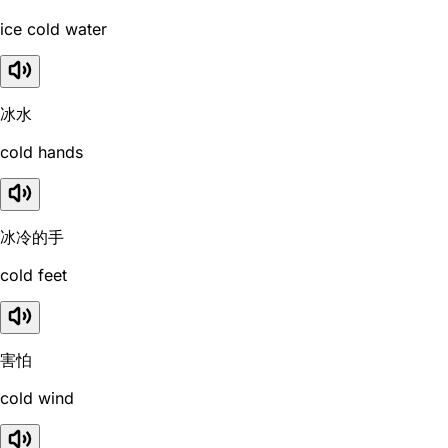
ice cold water
冰水
cold hands
冰冷的手
cold feet
害怕
cold wind