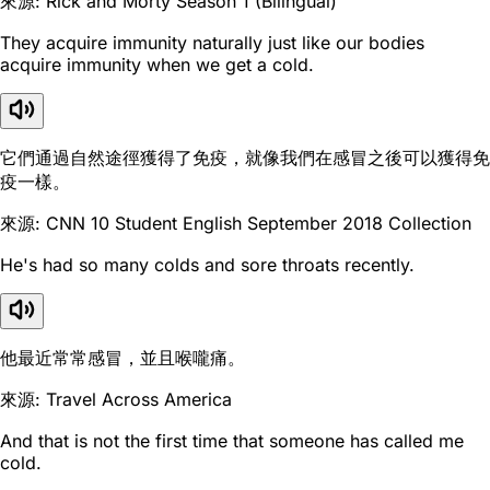
來源: Rick and Morty Season 1 (Bilingual)
They acquire immunity naturally just like our bodies
acquire immunity when we get a cold.
它們通過自然途徑獲得了免疫，就像我們在感冒之後可以獲得免
疫一樣。
來源: CNN 10 Student English September 2018 Collection
He's had so many colds and sore throats recently.
他最近常常感冒，並且喉嚨痛。
來源: Travel Across America
And that is not the first time that someone has called me
cold.