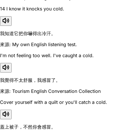
14 I know it knocks you cold.
我知道它把你嚇得出冷汗。
來源: My own English listening test.
I'm not feeling too well. I've caught a cold.
我覺得不太舒服，我感冒了。
來源: Tourism English Conversation Collection
Cover yourself with a quilt or you'll catch a cold.
蓋上被子，不然你會感冒。