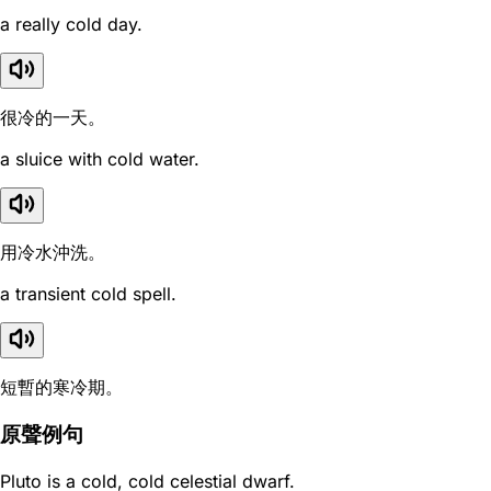
a really cold day.
很冷的一天。
a sluice with cold water.
用冷水沖洗。
a transient cold spell.
短暫的寒冷期。
原聲例句
Pluto is a cold, cold celestial dwarf.