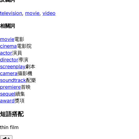
television
,
movie
,
video
相關詞
movie
電影
cinema
電影院
actor
演員
director
導演
screenplay
劇本
camera
攝影機
soundtrack
配樂
premiere
首映
sequel
續集
award
獎項
短語搭配
thin film