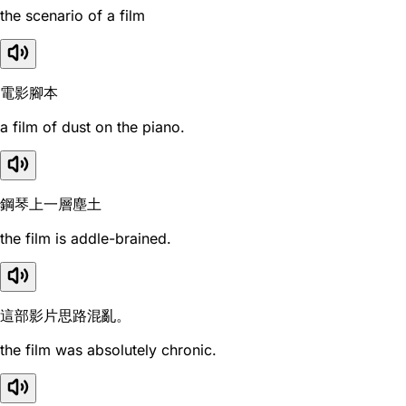
the scenario of a film
電影腳本
a film of dust on the piano.
鋼琴上一層塵土
the film is addle-brained.
這部影片思路混亂。
the film was absolutely chronic.