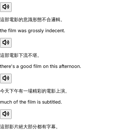
這部電影的意識形態不合邏輯。
the film was grossly indecent.
這部電影下流不堪。
there's a good film on this afternoon.
今天下午有一場精彩的電影上演。
much of the film is subtitled.
這部影片絕大部分都有字幕。