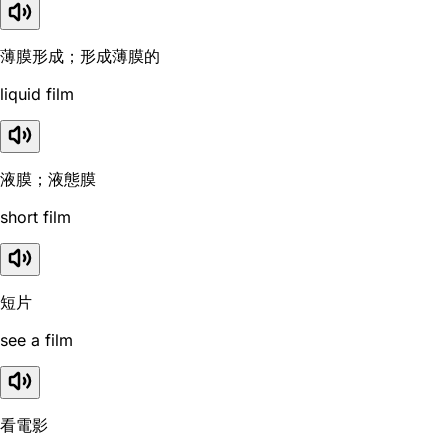
薄膜形成；形成薄膜的
liquid film
液膜；液態膜
short film
短片
see a film
看電影