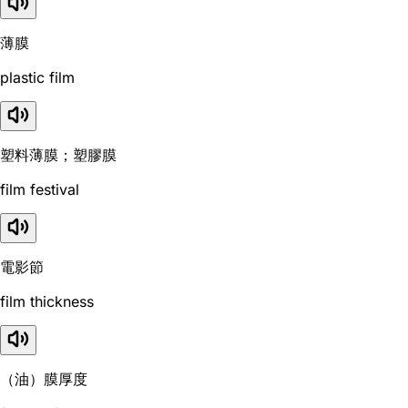
薄膜
plastic film
塑料薄膜；塑膠膜
film festival
電影節
film thickness
（油）膜厚度