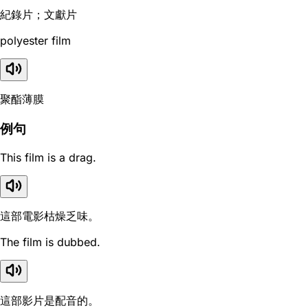
紀錄片；文獻片
polyester film
聚酯薄膜
例句
This film is a drag.
這部電影枯燥乏味。
The film is dubbed.
這部影片是配音的。