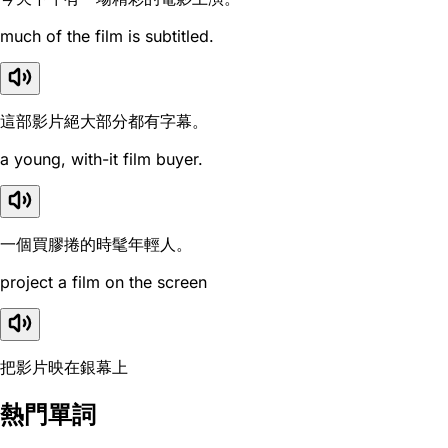
much of the film is subtitled.
這部影片絕大部分都有字幕。
a young, with-it film buyer.
一個買膠捲的時髦年輕人。
project a film on the screen
把影片映在銀幕上
熱門單詞