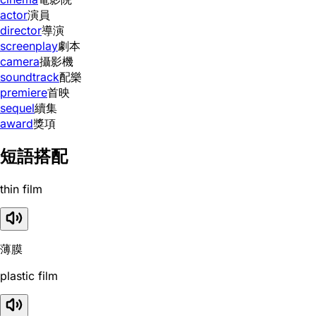
actor
演員
director
導演
screenplay
劇本
camera
攝影機
soundtrack
配樂
premiere
首映
sequel
續集
award
獎項
短語搭配
thin film
薄膜
plastic film