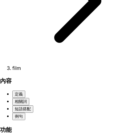
film
內容
定義
相關詞
短語搭配
例句
功能