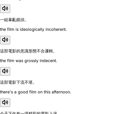
一組暴亂鏡頭。
the film is ideologically incoherent.
這部電影的意識形態不合邏輯。
the film was grossly indecent.
這部電影下流不堪。
there's a good film on this afternoon.
今天下午有一場精彩的電影上演。