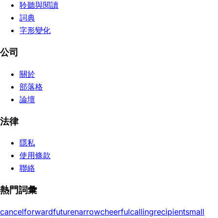
聆聽與閱讀
詞典
字形變化
公司
關於
部落格
論壇
法律
隱私
使用條款
聯絡
熱門詞彙
cancel
forward
future
narrow
cheerful
calling
recipient
small