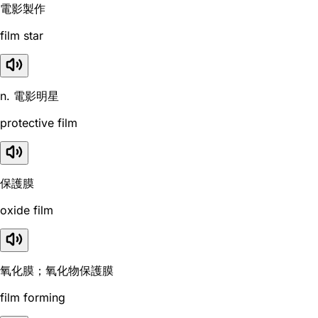
電影製作
film star
n. 電影明星
protective film
保護膜
oxide film
氧化膜；氧化物保護膜
film forming