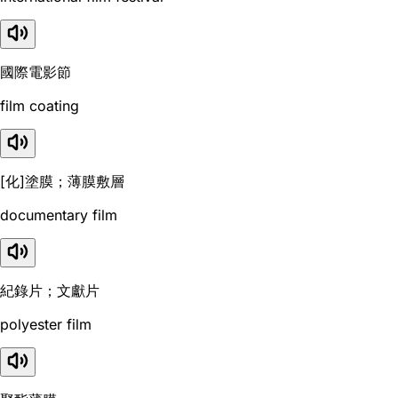
國際電影節
film coating
[化]塗膜；薄膜敷層
documentary film
紀錄片；文獻片
polyester film