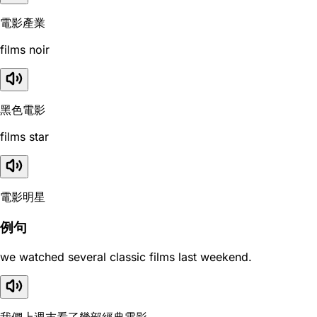
電影產業
films noir
黑色電影
films star
電影明星
例句
we watched several classic films last weekend.