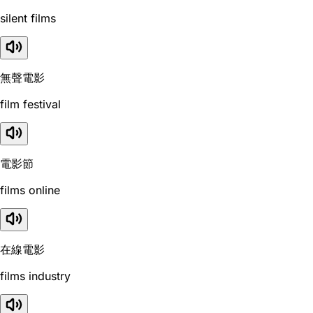
silent films
無聲電影
film festival
電影節
films online
在線電影
films industry