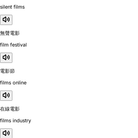
silent films
無聲電影
film festival
電影節
films online
在線電影
films industry