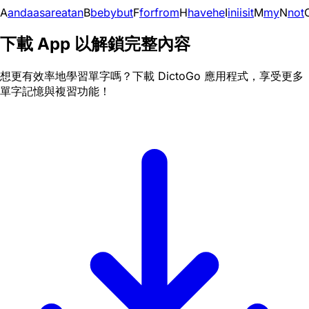
A
and
a
as
are
at
an
B
be
by
but
F
for
from
H
have
he
I
in
i
is
it
M
my
N
not
下載 App 以解鎖完整內容
想更有效率地學習單字嗎？下載 DictoGo 應用程式，享受更多
單字記憶與複習功能！