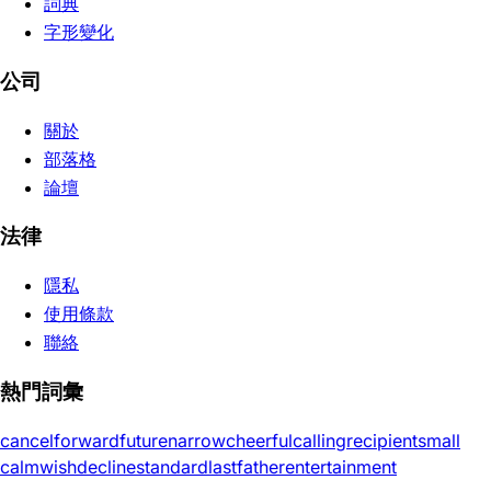
詞典
字形變化
公司
關於
部落格
論壇
法律
隱私
使用條款
聯絡
熱門詞彙
cancel
forward
future
narrow
cheerful
calling
recipient
small
calm
wish
decline
standard
last
father
entertainment