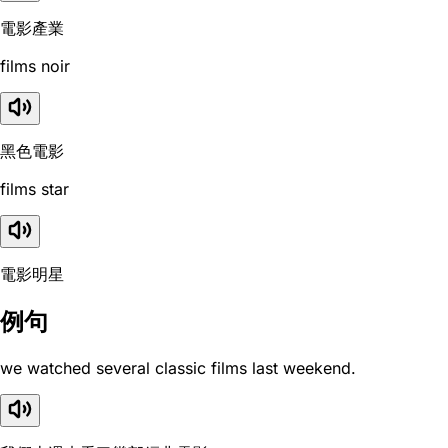
電影產業
films noir
黑色電影
films star
電影明星
例句
we watched several classic films last weekend.