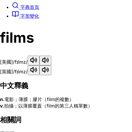
字典首頁
字形變化
films
[美國]
/fɪlmz/
[英國]
/fɪlmz/
中文釋義
n.
電影；薄膜；膠片（film的複數）
v.
拍攝；以薄膜覆蓋（film的第三人稱單數）
相關詞