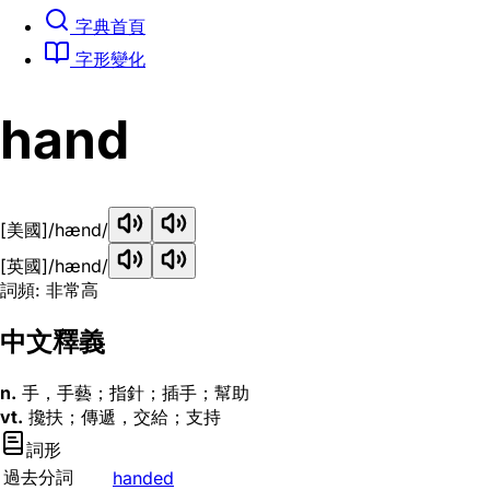
字典首頁
字形變化
hand
[美國]
/hænd/
[英國]
/hænd/
詞頻: 非常高
中文釋義
n.
手，手藝；指針；插手；幫助
vt.
攙扶；傳遞，交給；支持
詞形
過去分詞
handed