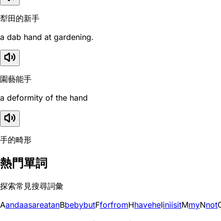
犁田的新手
a dab hand at gardening.
園藝能手
a deformity of the hand
手的畸形
熱門單詞
探索常見搜尋詞彙
A
and
a
as
are
at
an
B
be
by
but
F
for
from
H
have
he
I
in
i
is
it
M
my
N
not