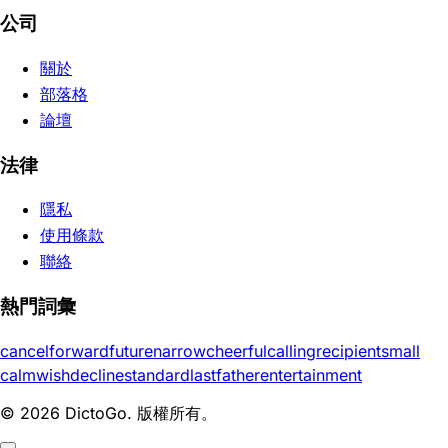
公司
關於
部落格
論壇
法律
隱私
使用條款
聯絡
熱門詞彙
cancel
forward
future
narrow
cheerful
calling
recipient
small
calm
wish
decline
standard
last
father
entertainment
© 2026 DictoGo. 版權所有。