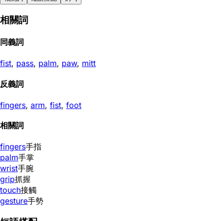
相關詞
同義詞
fist
,
pass
,
palm
,
paw
,
mitt
反義詞
fingers
,
arm
,
fist
,
foot
相關詞
fingers
手指
palm
手掌
wrist
手腕
grip
抓握
touch
接觸
gesture
手勢