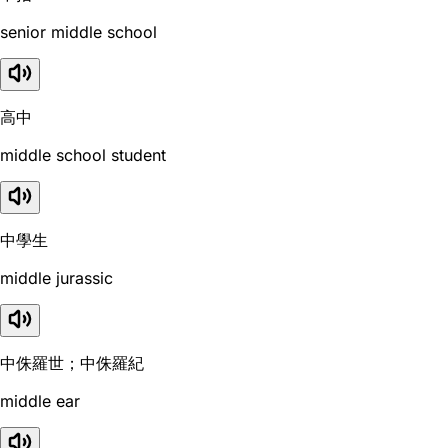
senior middle school
高中
middle school student
中學生
middle jurassic
中侏羅世；中侏羅紀
middle ear