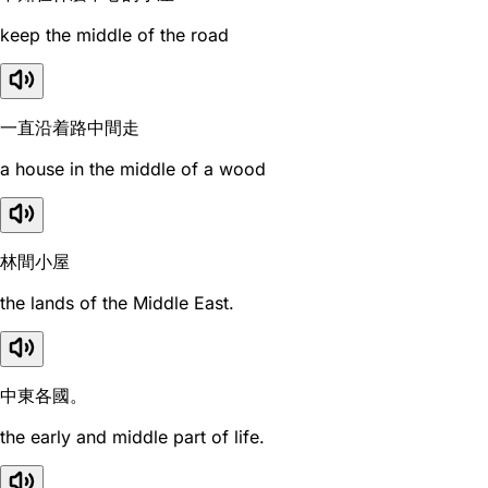
keep the middle of the road
一直沿着路中間走
a house in the middle of a wood
林間小屋
the lands of the Middle East.
中東各國。
the early and middle part of life.