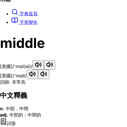
字典首頁
字形變化
middle
[美國]
/'mɪd(ə)l/
[英國]
/'mɪdl/
詞頻: 非常高
中文釋義
n.
中部，中間
adj.
中部的；中間的
詞形