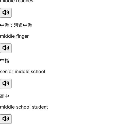
middle reaches
中游；河道中游
middle finger
中指
senior middle school
高中
middle school student