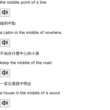
the middle point of a line
線的中點
a cabin in the middle of nowhere.
不知在什麼中心的小屋
keep the middle of the road
一直沿着路中間走
a house in the middle of a wood