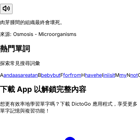
肉芽腫間的組織最終會壞死。
來源: Osmosis - Microorganisms
熱門單詞
探索常見搜尋詞彙
A
and
a
as
are
at
an
B
be
by
but
F
for
from
H
have
he
I
in
i
is
it
M
my
N
not
下載 App 以解鎖完整內容
想更有效率地學習單字嗎？下載 DictoGo 應用程式，享受更多
單字記憶與複習功能！