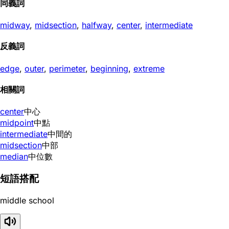
同義詞
midway
,
midsection
,
halfway
,
center
,
intermediate
反義詞
edge
,
outer
,
perimeter
,
beginning
,
extreme
相關詞
center
中心
midpoint
中點
intermediate
中間的
midsection
中部
median
中位數
短語搭配
middle school