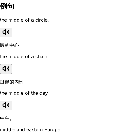
例句
the middle of a circle.
圓的中心
the middle of a chain.
鏈條的內部
the middle of the day
中午。
middle and eastern Europe.