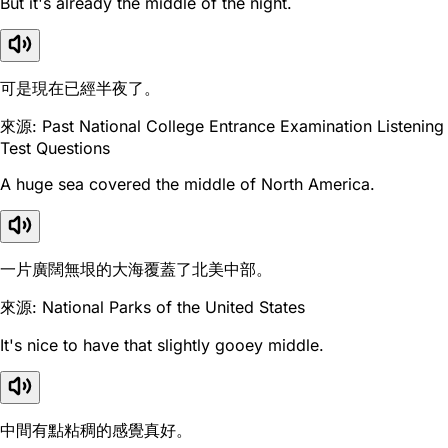
But it's already the middle of the night.
可是現在已經半夜了。
來源: Past National College Entrance Examination Listening
Test Questions
A huge sea covered the middle of North America.
一片廣闊無垠的大海覆蓋了北美中部。
來源: National Parks of the United States
It's nice to have that slightly gooey middle.
中間有點粘稠的感覺真好。