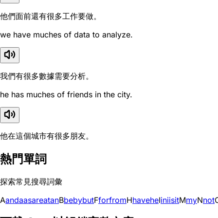
他們面前還有很多工作要做。
we have muches of data to analyze.
我們有很多數據需要分析。
he has muches of friends in the city.
他在這個城市有很多朋友。
熱門單詞
探索常見搜尋詞彙
A
and
a
as
are
at
an
B
be
by
but
F
for
from
H
have
he
I
in
i
is
it
M
my
N
not