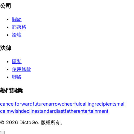
公司
關於
部落格
論壇
法律
隱私
使用條款
聯絡
熱門詞彙
cancel
forward
future
narrow
cheerful
calling
recipient
small
calm
wish
decline
standard
last
father
entertainment
© 2026 DictoGo. 版權所有。