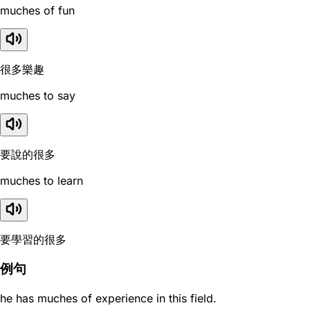
muches of fun
很多樂趣
muches to say
要說的很多
muches to learn
要學習的很多
例句
he has muches of experience in this field.