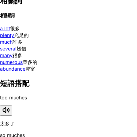
相關詞
相關詞
a lot
很多
plenty
充足的
much
許多
several
幾個
many
很多
numerous
衆多的
abundance
豐富
短語搭配
too muches
太多了
so muches