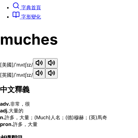
字典首頁
字形變化
muches
[美國]
/ˈmʌtʃɪz/
[英國]
/ˈmʌtʃɪz/
中文釋義
adv.
非常，很
adj.
大量的
n.
許多，大量；(Much)人名；(德)穆赫；(英)馬奇
pron.
許多，大量