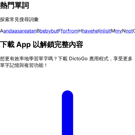
熱門單詞
探索常見搜尋詞彙
A
and
a
as
are
at
an
B
be
by
but
F
for
from
H
have
he
I
in
i
is
it
M
my
N
not
下載 App 以解鎖完整內容
想更有效率地學習單字嗎？下載 DictoGo 應用程式，享受更多
單字記憶與複習功能！