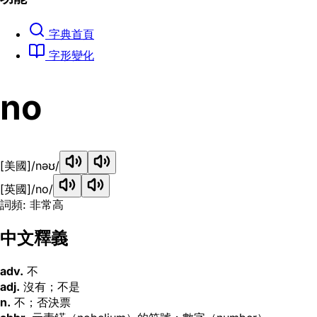
字典首頁
字形變化
no
[美國]
/nəʊ/
[英國]
/no/
詞頻: 非常高
中文釋義
adv.
不
adj.
沒有；不是
n.
不；否決票