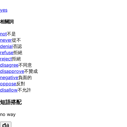
yes
相關詞
not
不是
never
從不
denial
否認
refuse
拒絕
reject
拒絕
disagree
不同意
disapprove
不贊成
negative
負面的
oppose
反對
disallow
不允許
短語搭配
no way