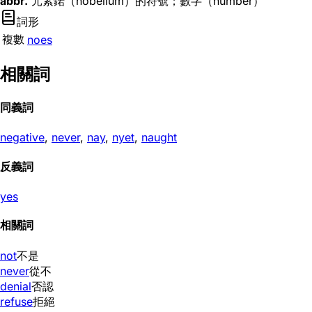
abbr.
元素鍩（nobelium）的符號；數字（number）
詞形
複數
noes
相關詞
同義詞
negative
,
never
,
nay
,
nyet
,
naught
反義詞
yes
相關詞
not
不是
never
從不
denial
否認
refuse
拒絕