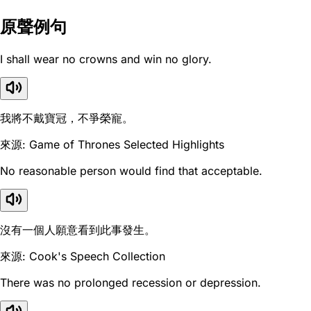
原聲例句
I shall wear no crowns and win no glory.
我將不戴寶冠，不爭榮寵。
來源: Game of Thrones Selected Highlights
No reasonable person would find that acceptable.
沒有一個人願意看到此事發生。
來源: Cook's Speech Collection
There was no prolonged recession or depression.