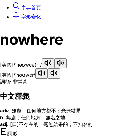
字典首頁
字形變化
nowhere
[美國]
/ˈnəʊweə(r)/
[英國]
/ˈnoʊwer/
詞頻: 非常高
中文釋義
adv.
無處；任何地方都不；毫無結果
n.
無處；任何地方；無名之地
adj.
[口]不存在的；毫無結果的；不知名的
詞形