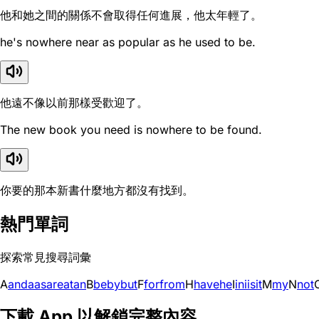
他和她之間的關係不會取得任何進展，他太年輕了。
he's nowhere near as popular as he used to be.
他遠不像以前那樣受歡迎了。
The new book you need is nowhere to be found.
你要的那本新書什麼地方都沒有找到。
熱門單詞
探索常見搜尋詞彙
A
and
a
as
are
at
an
B
be
by
but
F
for
from
H
have
he
I
in
i
is
it
M
my
N
not
下載 App 以解鎖完整內容