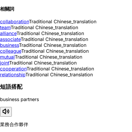
相關詞
collaboration
Traditional Chinese_translation
team
Traditional Chinese_translation
alliance
Traditional Chinese_translation
associate
Traditional Chinese_translation
business
Traditional Chinese_translation
colleague
Traditional Chinese_translation
mutual
Traditional Chinese_translation
joint
Traditional Chinese_translation
cooperation
Traditional Chinese_translation
relationship
Traditional Chinese_translation
短語搭配
business partners
業務合作夥伴