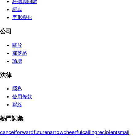
聆聽與閱讀
詞典
字形變化
公司
關於
部落格
論壇
法律
隱私
使用條款
聯絡
熱門詞彙
cancel
forward
future
narrow
cheerful
calling
recipient
small