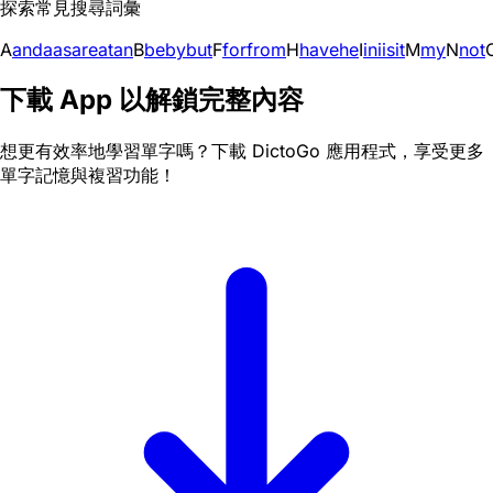
探索常見搜尋詞彙
A
and
a
as
are
at
an
B
be
by
but
F
for
from
H
have
he
I
in
i
is
it
M
my
N
not
下載 App 以解鎖完整內容
想更有效率地學習單字嗎？下載 DictoGo 應用程式，享受更多
單字記憶與複習功能！