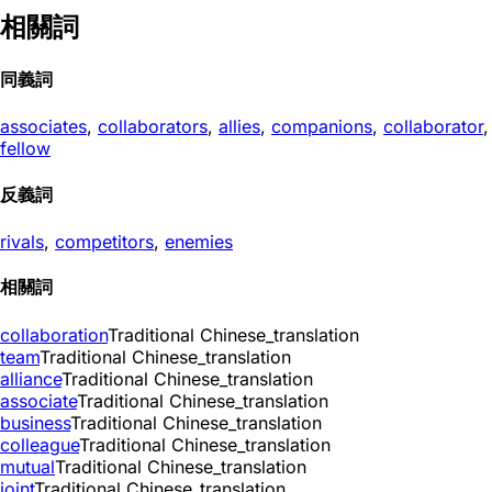
相關詞
同義詞
associates
,
collaborators
,
allies
,
companions
,
collaborator
,
fellow
反義詞
rivals
,
competitors
,
enemies
相關詞
collaboration
Traditional Chinese_translation
team
Traditional Chinese_translation
alliance
Traditional Chinese_translation
associate
Traditional Chinese_translation
business
Traditional Chinese_translation
colleague
Traditional Chinese_translation
mutual
Traditional Chinese_translation
joint
Traditional Chinese_translation