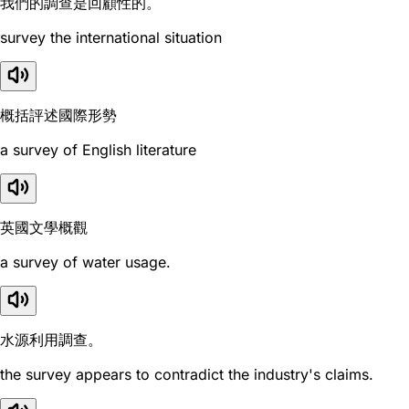
我們的調查是回顧性的。
survey the international situation
概括評述國際形勢
a survey of English literature
英國文學概觀
a survey of water usage.
水源利用調查。
the survey appears to contradict the industry's claims.