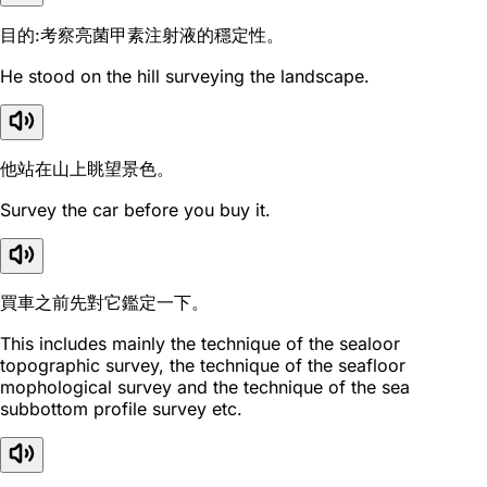
目的:考察亮菌甲素注射液的穩定性。
He stood on the hill surveying the landscape.
他站在山上眺望景色。
Survey the car before you buy it.
買車之前先對它鑑定一下。
This includes mainly the technique of the sealoor
topographic survey, the technique of the seafloor
mophological survey and the technique of the sea
subbottom profile survey etc.