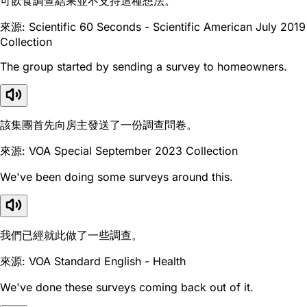
可飲食調查結果並不支持這種想法。
來源: Scientific 60 Seconds - Scientific American July 2019
Collection
The group started by sending a survey to homeowners.
該集團首先向房主發送了一份調查問卷。
來源: VOA Special September 2023 Collection
We've been doing some surveys around this.
我們已經就此做了一些調查。
來源: VOA Standard English - Health
We've done these surveys coming back out of it.