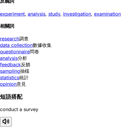
反義詞
experiment
,
analysis
,
study
,
investigation
,
examination
相關詞
research
調查
data collection
數據收集
questionnaire
問卷
analysis
分析
feedback
反饋
sampling
抽樣
statistics
統計
opinion
意見
短語搭配
conduct a survey