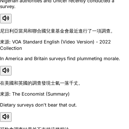
Nigerian authorities and Unicef recently conducted a
survey.
尼日利亞當局和聯合國兒童基金會最近進行了一項調查。
來源: VOA Standard English (Video Version) - 2022
Collection
In America and Britain surveys find plummeting morale.
在美國和英國的調查發現士氣一落千丈。
來源: The Economist (Summary)
Dietary surveys don't bear that out.