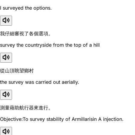
I surveyed the options.
我仔細審視了各個選項。
survey the countryside from the top of a hill
從山頂眺望鄉村
the survey was carried out aerially.
測量藉助航行器來進行。
Objective:To survey stability of Armillarisin A injection.