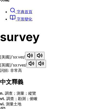
字典首頁
字形變化
survey
[美國]
/ˈsɜːveɪ/
[英國]
/ˈsɜːrveɪ/
詞頻: 非常高
中文釋義
n.
調查；測量；縱覽
vt.
調查；勘測；俯瞰
vi.
測量土地