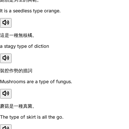
It is a seedless type orange.
這是一種無核橘。
a stagy type of diction
裝腔作勢的措詞
Mushrooms are a type of fungus.
蘑菇是一種真菌。
The type of skirt is all the go.