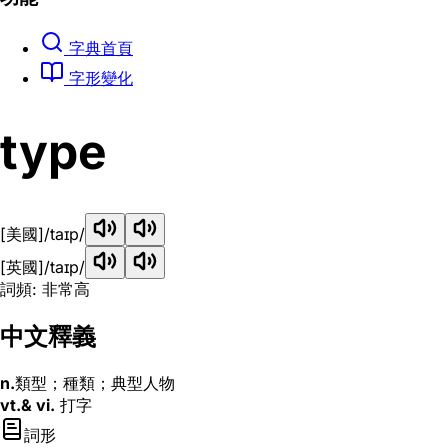
字典首頁
字形變化
type
[美國]
/taɪp/
[英國]
/taɪp/
詞頻: 非常高
中文釋義
n.
類型；種類；典型人物
vt.& vi.
打字
詞形