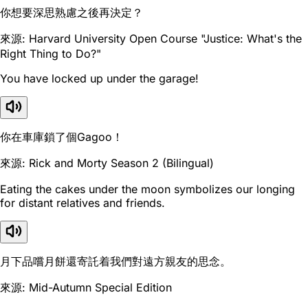
你想要深思熟慮之後再決定？
來源: Harvard University Open Course "Justice: What's the
Right Thing to Do?"
You have locked up under the garage!
你在車庫鎖了個Gagoo！
來源: Rick and Morty Season 2 (Bilingual)
Eating the cakes under the moon symbolizes our longing
for distant relatives and friends.
月下品嚐月餅還寄託着我們對遠方親友的思念。
來源: Mid-Autumn Special Edition