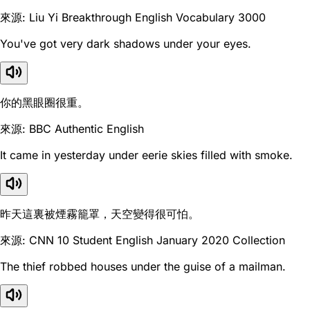
來源: Liu Yi Breakthrough English Vocabulary 3000
You've got very dark shadows under your eyes.
你的黑眼圈很重。
來源: BBC Authentic English
It came in yesterday under eerie skies filled with smoke.
昨天這裏被煙霧籠罩，天空變得很可怕。
來源: CNN 10 Student English January 2020 Collection
The thief robbed houses under the guise of a mailman.