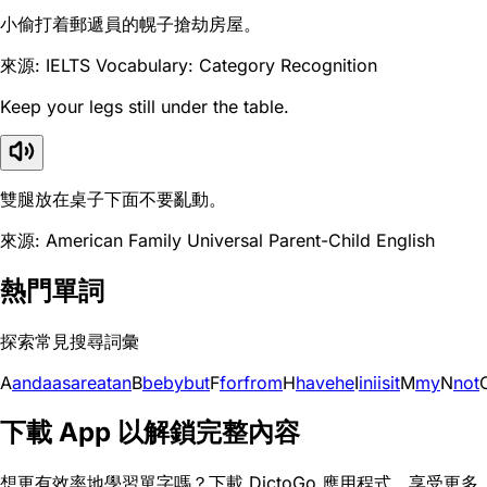
小偷打着郵遞員的幌子搶劫房屋。
來源: IELTS Vocabulary: Category Recognition
Keep your legs still under the table.
雙腿放在桌子下面不要亂動。
來源: American Family Universal Parent-Child English
熱門單詞
探索常見搜尋詞彙
A
and
a
as
are
at
an
B
be
by
but
F
for
from
H
have
he
I
in
i
is
it
M
my
N
not
下載 App 以解鎖完整內容
想更有效率地學習單字嗎？下載 DictoGo 應用程式，享受更多