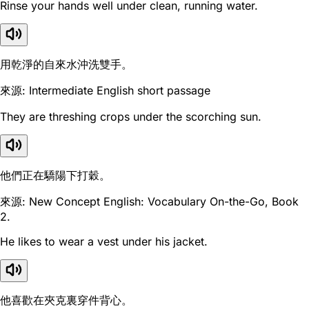
Rinse your hands well under clean, running water.
用乾淨的自來水沖洗雙手。
來源: Intermediate English short passage
They are threshing crops under the scorching sun.
他們正在驕陽下打穀。
來源: New Concept English: Vocabulary On-the-Go, Book
2.
He likes to wear a vest under his jacket.
他喜歡在夾克裏穿件背心。