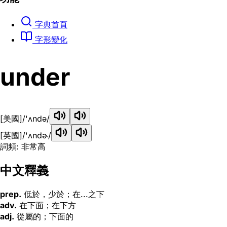
字典首頁
字形變化
under
[美國]
/'ʌndə/
[英國]
/'ʌndɚ/
詞頻: 非常高
中文釋義
prep.
低於，少於；在...之下
adv.
在下面；在下方
adj.
從屬的；下面的