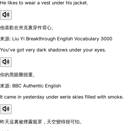
He likes to wear a vest under his jacket.
他喜歡在夾克裏穿件背心。
來源: Liu Yi Breakthrough English Vocabulary 3000
You've got very dark shadows under your eyes.
你的黑眼圈很重。
來源: BBC Authentic English
It came in yesterday under eerie skies filled with smoke.
昨天這裏被煙霧籠罩，天空變得很可怕。