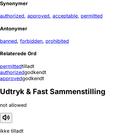
Synonymer
authorized
,
approved
,
acceptable
,
permitted
Antonymer
banned
,
forbidden
,
prohibited
Relaterede Ord
permitted
tilladt
authorized
godkendt
approved
godkendt
Udtryk & Fast Sammenstilling
not allowed
ikke tilladt