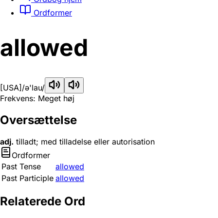
Ordformer
allowed
[USA]
/ə'lau/
Frekvens: Meget høj
Oversættelse
adj.
tilladt; med tilladelse eller autorisation
Ordformer
Past Tense
allowed
Past Participle
allowed
Relaterede Ord