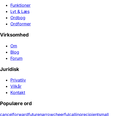
Funktioner
Lyt & Læs
Ordbog
Ordformer
Virksomhed
Om
Blog
Forum
Juridisk
Privatliv
Vilkår
Kontakt
Populære ord
cancel
forward
future
narrow
cheerful
calling
recipient
small