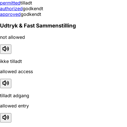
permitted
tilladt
authorized
godkendt
approved
godkendt
Udtryk & Fast Sammenstilling
not allowed
ikke tilladt
allowed access
tilladt adgang
allowed entry