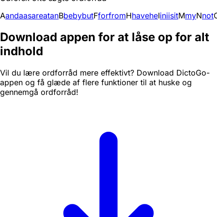
A
and
a
as
are
at
an
B
be
by
but
F
for
from
H
have
he
I
in
i
is
it
M
my
N
not
Download appen for at låse op for alt
indhold
Vil du lære ordforråd mere effektivt? Download DictoGo-
appen og få glæde af flere funktioner til at huske og
gennemgå ordforråd!