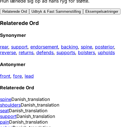
Hun lænede sig op ad hans ryg for støtte.
Relaterede Ord
Udtryk & Fast Sammenstilling
Eksempelsætninger
Relaterede Ord
Synonymer
rear
,
support
,
endorsement
,
backing
,
spine
,
posterior
,
reverse
,
returns
,
defends
,
supports
,
bolsters
,
upholds
Antonymer
front
,
fore
,
lead
Relaterede Ord
spine
Danish_translation
shoulders
Danish_translation
seat
Danish_translation
support
Danish_translation
pain
Danish_translation