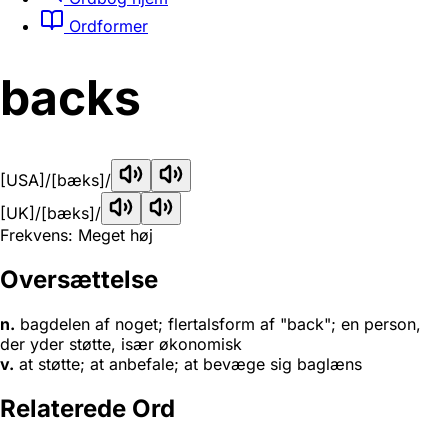
Ordformer
backs
[USA]
/[bæks]/
[UK]
/[bæks]/
Frekvens: Meget høj
Oversættelse
n.
bagdelen af noget; flertalsform af "back"; en person,
der yder støtte, især økonomisk
v.
at støtte; at anbefale; at bevæge sig baglæns
Relaterede Ord