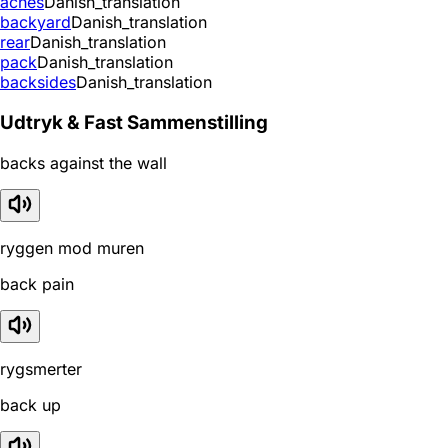
aches
Danish_translation
backyard
Danish_translation
rear
Danish_translation
pack
Danish_translation
backsides
Danish_translation
Udtryk & Fast Sammenstilling
backs against the wall
ryggen mod muren
back pain
rygsmerter
back up