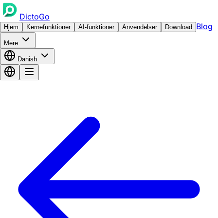
DictoGo
Blog
Hjem
Kernefunktioner
AI-funktioner
Anvendelser
Download
Mere
Danish