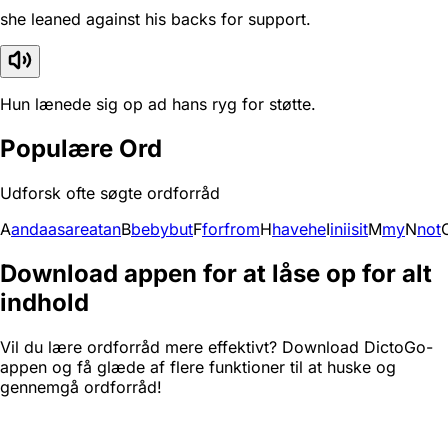
she leaned against his backs for support.
Hun lænede sig op ad hans ryg for støtte.
Populære Ord
Udforsk ofte søgte ordforråd
A
and
a
as
are
at
an
B
be
by
but
F
for
from
H
have
he
I
in
i
is
it
M
my
N
not
Download appen for at låse op for alt
indhold
Vil du lære ordforråd mere effektivt? Download DictoGo-
appen og få glæde af flere funktioner til at huske og
gennemgå ordforråd!