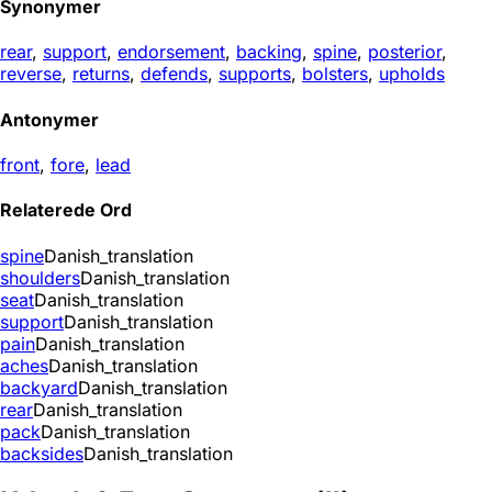
Synonymer
rear
,
support
,
endorsement
,
backing
,
spine
,
posterior
,
reverse
,
returns
,
defends
,
supports
,
bolsters
,
upholds
Antonymer
front
,
fore
,
lead
Relaterede Ord
spine
Danish_translation
shoulders
Danish_translation
seat
Danish_translation
support
Danish_translation
pain
Danish_translation
aches
Danish_translation
backyard
Danish_translation
rear
Danish_translation
pack
Danish_translation
backsides
Danish_translation