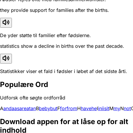
they provide support for families after the births.
De yder støtte til familier efter fødslerne.
statistics show a decline in births over the past decade.
Statistikker viser et fald i fødsler i løbet af det sidste årti.
Populære Ord
Udforsk ofte søgte ordforråd
A
and
a
as
are
at
an
B
be
by
but
F
for
from
H
have
he
I
in
i
is
it
M
my
N
not
Download appen for at låse op for alt
indhold