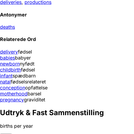
deliveries
,
productions
Antonymer
deaths
Relaterede Ord
delivery
fødsel
babies
babyer
newborn
nyfødt
childbirth
fødsel
infant
spædbarn
natal
fødselsrelateret
conception
opfattelse
motherhood
barsel
pregnancy
graviditet
Udtryk & Fast Sammenstilling
births per year