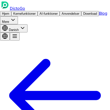
DictoGo
Blog
Hjem
Kernefunktioner
AI-funktioner
Anvendelser
Download
Mere
Danish