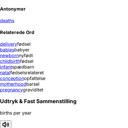
Antonymer
deaths
Relaterede Ord
delivery
fødsel
babies
babyer
newborn
nyfødt
childbirth
fødsel
infant
spædbarn
natal
fødselsrelateret
conception
opfattelse
motherhood
barsel
pregnancy
graviditet
Udtryk & Fast Sammenstilling
births per year