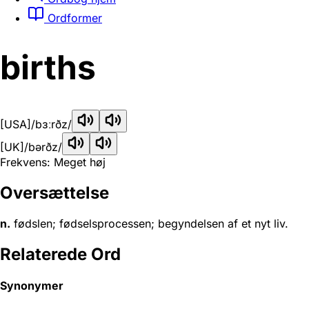
Ordformer
births
[USA]
/bɜːrðz/
[UK]
/bərðz/
Frekvens: Meget høj
Oversættelse
n.
fødslen; fødselsprocessen; begyndelsen af et nyt liv.
Relaterede Ord
Synonymer