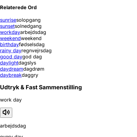
Relaterede Ord
sunrise
solopgang
sunset
solnedgang
workday
arbejdsdag
weekend
weekend
birthday
fødselsdag
rainy day
regnvejrsdag
good day
god dag
daylight
dagslys
daydream
dagdrøm
daybreak
daggry
Udtryk & Fast Sammenstilling
work day
arbejdsdag
every day