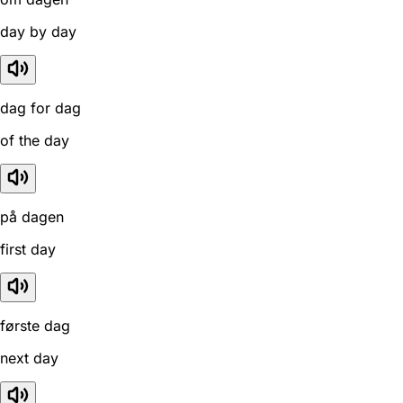
day by day
dag for dag
of the day
på dagen
first day
første dag
next day