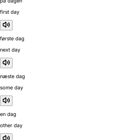
på dagen
first day
første dag
next day
næste dag
some day
en dag
other day