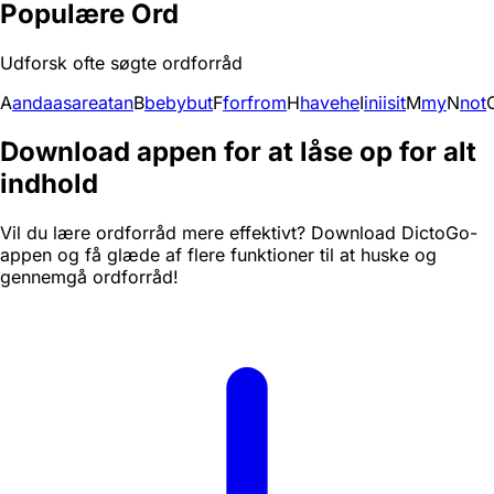
Populære Ord
Udforsk ofte søgte ordforråd
A
and
a
as
are
at
an
B
be
by
but
F
for
from
H
have
he
I
in
i
is
it
M
my
N
not
Download appen for at låse op for alt
indhold
Vil du lære ordforråd mere effektivt? Download DictoGo-
appen og få glæde af flere funktioner til at huske og
gennemgå ordforråd!