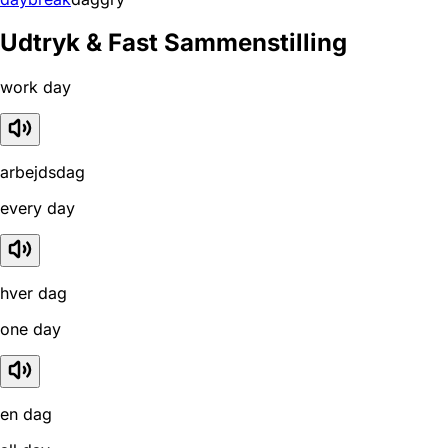
Udtryk & Fast Sammenstilling
work day
arbejdsdag
every day
hver dag
one day
en dag