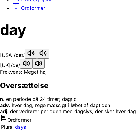
Ordformer
day
[USA]
/deɪ/
[UK]
/de/
Frekvens: Meget høj
Oversættelse
n.
en periode på 24 timer; dagtid
adv.
hver dag; regelmæssigt i løbet af dagtiden
adj.
der vedrører perioden med dagslys; der sker hver dag
Ordformer
Plural
days