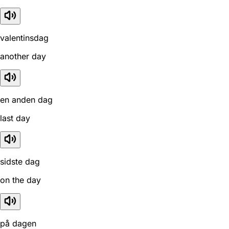
valentinsdag
another day
en anden dag
last day
sidste dag
on the day
på dagen