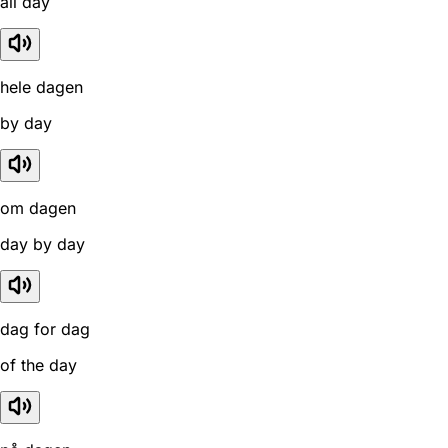
all day
hele dagen
by day
om dagen
day by day
dag for dag
of the day