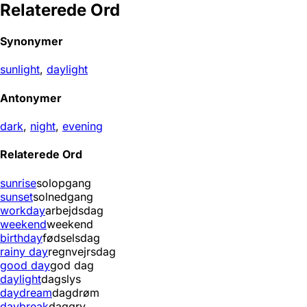
Relaterede Ord
Synonymer
sunlight
,
daylight
Antonymer
dark
,
night
,
evening
Relaterede Ord
sunrise
solopgang
sunset
solnedgang
workday
arbejdsdag
weekend
weekend
birthday
fødselsdag
rainy day
regnvejrsdag
good day
god dag
daylight
dagslys
daydream
dagdrøm
daybreak
daggry