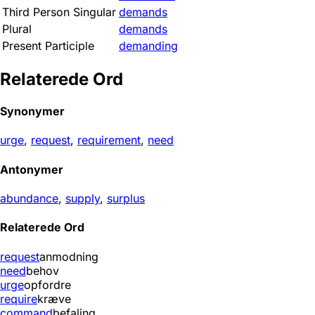
Third Person Singular
demands
Plural
demands
Present Participle
demanding
Relaterede Ord
Synonymer
urge
,
request
,
requirement
,
need
Antonymer
abundance
,
supply
,
surplus
Relaterede Ord
request
anmodning
need
behov
urge
opfordre
require
kræve
command
befaling