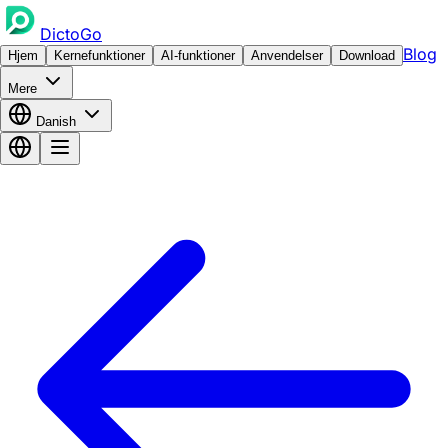
DictoGo
Blog
Hjem
Kernefunktioner
AI-funktioner
Anvendelser
Download
Mere
Danish