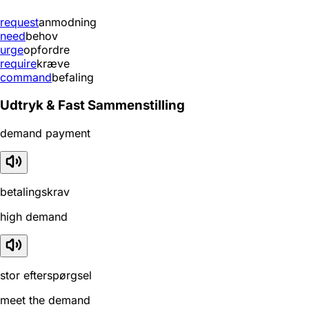
request
anmodning
need
behov
urge
opfordre
require
kræve
command
befaling
Udtryk & Fast Sammenstilling
demand payment
betalingskrav
high demand
stor efterspørgsel
meet the demand