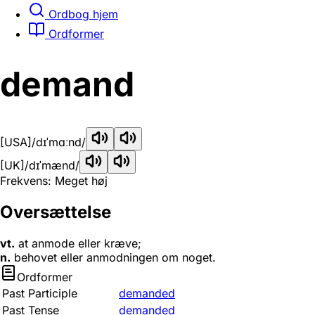
Ordbog hjem
Ordformer
demand
[USA]
/dɪˈmɑːnd/
[UK]
/dɪˈmænd/
Frekvens: Meget høj
Oversættelse
vt.
at anmode eller kræve;
n.
behovet eller anmodningen om noget.
Ordformer
Past Participle
demanded
Past Tense
demanded