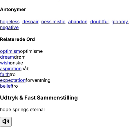
Antonymer
hopeless
,
despair
,
pessimistic
,
abandon
,
doubtful
,
gloomy
,
negative
Relaterede Ord
optimism
optimisme
dream
drøm
wish
ønske
aspiration
håb
faith
tro
expectation
forventning
belief
tro
Udtryk & Fast Sammenstilling
hope springs eternal