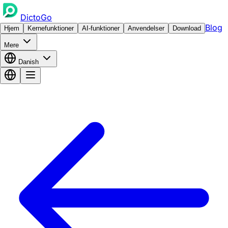
DictoGo
Blog
Hjem
Kernefunktioner
AI-funktioner
Anvendelser
Download
Mere
Danish