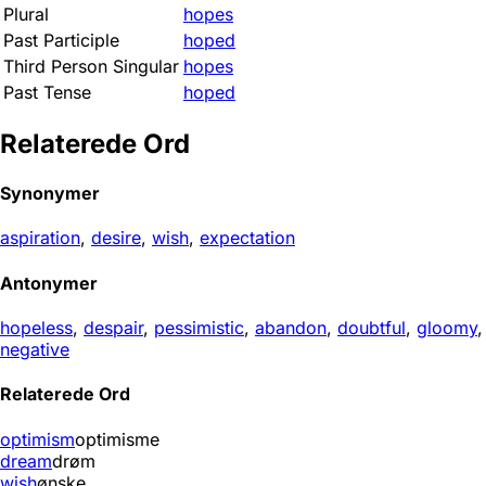
Plural
hopes
Past Participle
hoped
Third Person Singular
hopes
Past Tense
hoped
Relaterede Ord
Synonymer
aspiration
,
desire
,
wish
,
expectation
Antonymer
hopeless
,
despair
,
pessimistic
,
abandon
,
doubtful
,
gloomy
,
negative
Relaterede Ord
optimism
optimisme
dream
drøm
wish
ønske