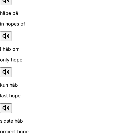
håbe på
in hopes of
i håb om
only hope
kun håb
last hope
sidste håb
project hope