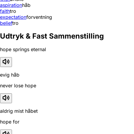
aspiration
håb
faith
tro
expectation
forventning
belief
tro
Udtryk & Fast Sammenstilling
hope springs eternal
evig håb
never lose hope
aldrig mist håbet
hope for