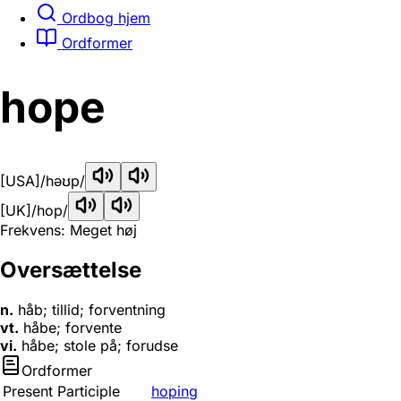
Ordbog hjem
Ordformer
hope
[USA]
/həʊp/
[UK]
/hop/
Frekvens: Meget høj
Oversættelse
n.
håb; tillid; forventning
vt.
håbe; forvente
vi.
håbe; stole på; forudse
Ordformer
Present Participle
hoping