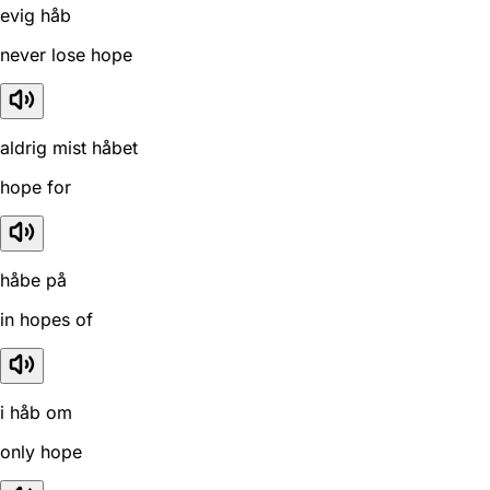
evig håb
never lose hope
aldrig mist håbet
hope for
håbe på
in hopes of
i håb om
only hope