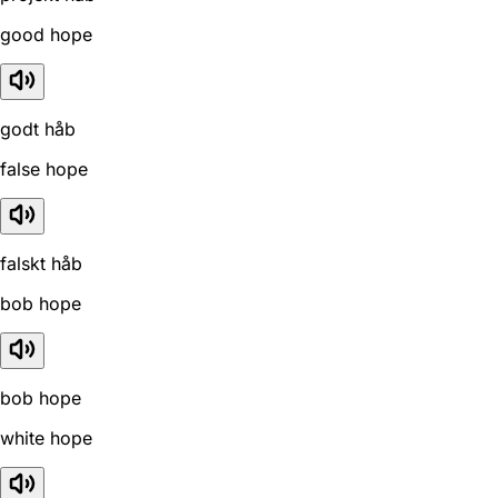
good hope
godt håb
false hope
falskt håb
bob hope
bob hope
white hope