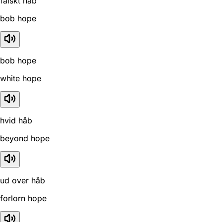
falskt håb
bob hope
bob hope
white hope
hvid håb
beyond hope
ud over håb
forlorn hope