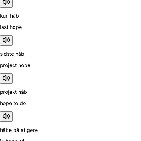
kun håb
last hope
sidste håb
project hope
projekt håb
hope to do
håbe på at gøre