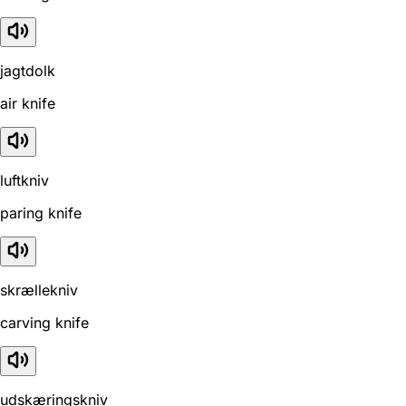
jagtdolk
air knife
luftkniv
paring knife
skrællekniv
carving knife
udskæringskniv