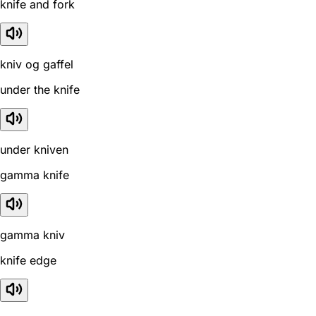
knife and fork
kniv og gaffel
under the knife
under kniven
gamma knife
gamma kniv
knife edge