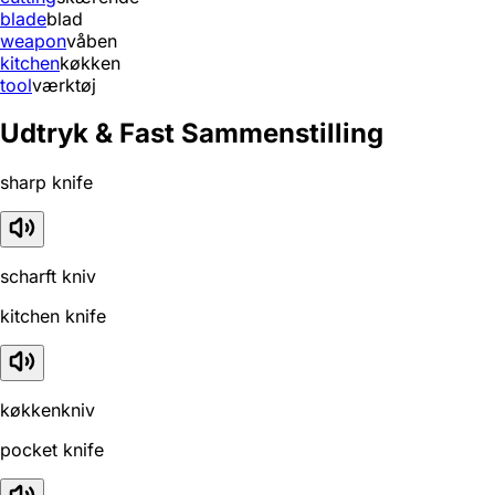
blade
blad
weapon
våben
kitchen
køkken
tool
værktøj
Udtryk & Fast Sammenstilling
sharp knife
scharft kniv
kitchen knife
køkkenkniv
pocket knife