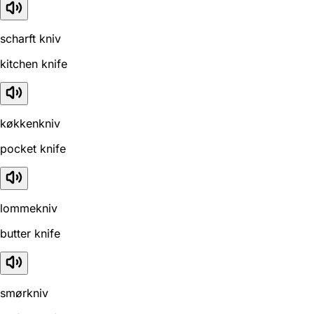
scharft kniv
kitchen knife
køkkenkniv
pocket knife
lommekniv
butter knife
smørkniv