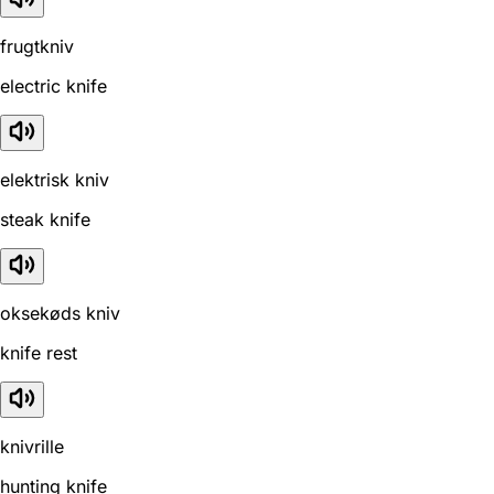
frugtkniv
electric knife
elektrisk kniv
steak knife
oksekøds kniv
knife rest
knivrille
hunting knife