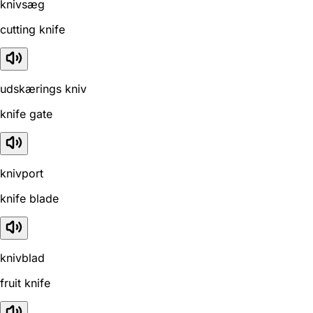
knivsæg
cutting knife
udskærings kniv
knife gate
knivport
knife blade
knivblad
fruit knife