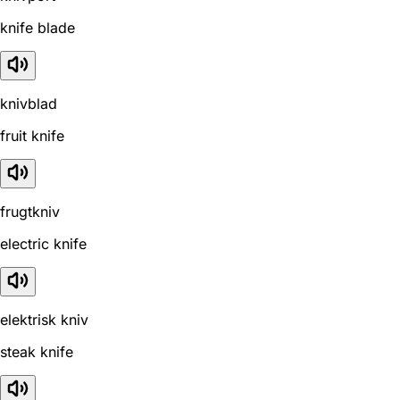
knife blade
knivblad
fruit knife
frugtkniv
electric knife
elektrisk kniv
steak knife