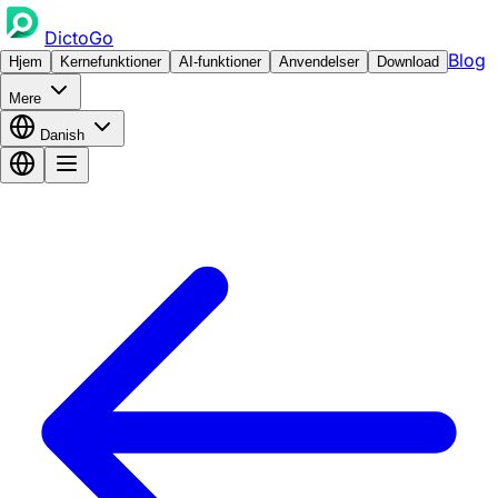
DictoGo
Blog
Hjem
Kernefunktioner
AI-funktioner
Anvendelser
Download
Mere
Danish