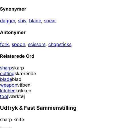
Synonymer
dagger
,
shiv
,
blade
,
spear
Antonymer
fork
,
spoon
,
scissors
,
chopsticks
Relaterede Ord
sharp
skarp
cutting
skærende
blade
blad
weapon
våben
kitchen
køkken
tool
værktøj
Udtryk & Fast Sammenstilling
sharp knife