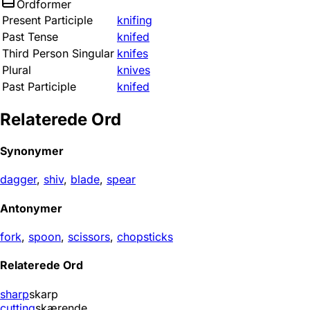
Ordformer
Present Participle
knifing
Past Tense
knifed
Third Person Singular
knifes
Plural
knives
Past Participle
knifed
Relaterede Ord
Synonymer
dagger
,
shiv
,
blade
,
spear
Antonymer
fork
,
spoon
,
scissors
,
chopsticks
Relaterede Ord
sharp
skarp
cutting
skærende