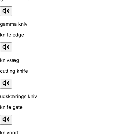
gamma kniv
knife edge
knivsæg
cutting knife
udskærings kniv
knife gate
knivport