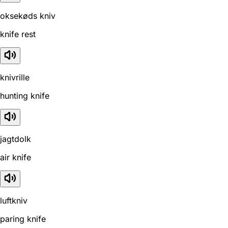
oksekøds kniv
knife rest
knivrille
hunting knife
jagtdolk
air knife
luftkniv
paring knife