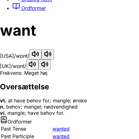
Ordformer
want
[USA]
/wɒnt/
[UK]
/wɑnt/
Frekvens: Meget høj
Oversættelse
vt.
at have behov for; mangle; ønske
n.
behov; mangel; nødvendighed
vi.
mangle; have behov for.
Ordformer
Past Tense
wanted
Past Participle
wanted