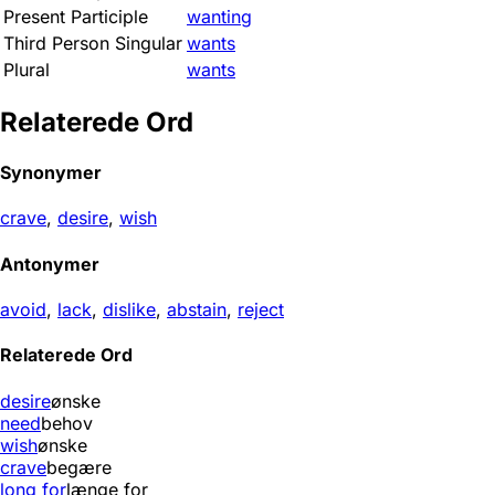
Present Participle
wanting
Third Person Singular
wants
Plural
wants
Relaterede Ord
Synonymer
crave
,
desire
,
wish
Antonymer
avoid
,
lack
,
dislike
,
abstain
,
reject
Relaterede Ord
desire
ønske
need
behov
wish
ønske
crave
begære
long for
længe for