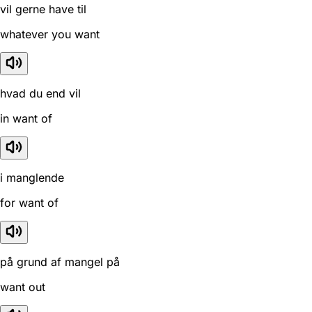
vil gerne have til
whatever you want
hvad du end vil
in want of
i manglende
for want of
på grund af mangel på
want out