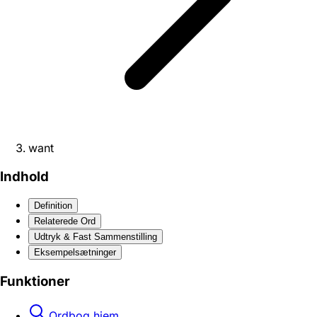
want
Indhold
Definition
Relaterede Ord
Udtryk & Fast Sammenstilling
Eksempelsætninger
Funktioner
Ordbog hjem