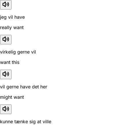
jeg vil have
really want
virkelig gerne vil
want this
vil gerne have det her
might want
kunne tænke sig at ville