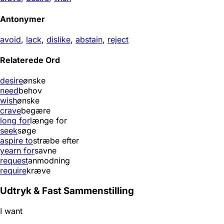
Antonymer
avoid
,
lack
,
dislike
,
abstain
,
reject
Relaterede Ord
desire
ønske
need
behov
wish
ønske
crave
begære
long for
længe for
seek
søge
aspire to
stræbe efter
yearn for
savne
request
anmodning
require
kræve
Udtryk & Fast Sammenstilling
I want