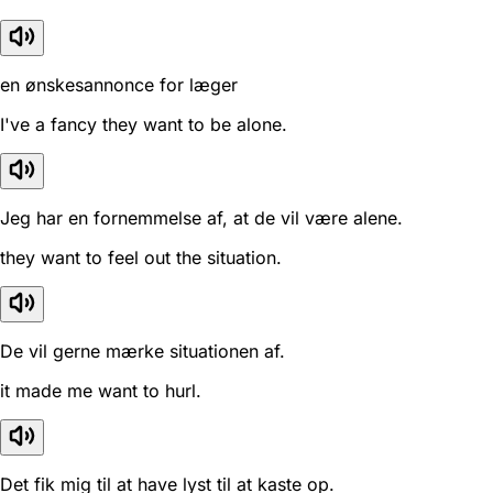
en ønskesannonce for læger
I've a fancy they want to be alone.
Jeg har en fornemmelse af, at de vil være alene.
they want to feel out the situation.
De vil gerne mærke situationen af.
it made me want to hurl.
Det fik mig til at have lyst til at kaste op.