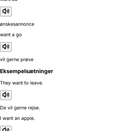
ønskesannonce
want a go
vil gerne prøve
Eksempelsætninger
They want to leave.
De vil gerne rejse.
I want an apple.