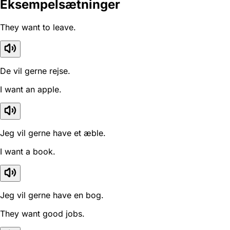
Eksempelsætninger
They want to leave.
De vil gerne rejse.
I want an apple.
Jeg vil gerne have et æble.
I want a book.
Jeg vil gerne have en bog.
They want good jobs.