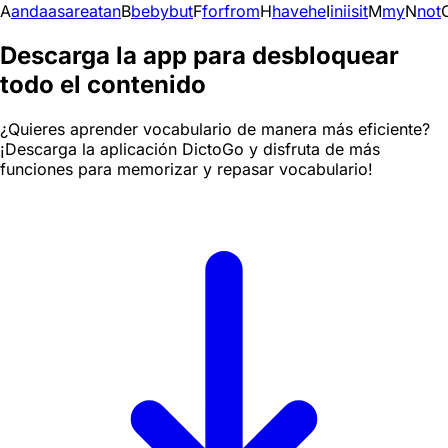
A
and
a
as
are
at
an
B
be
by
but
F
for
from
H
have
he
I
in
i
is
it
M
my
N
not
Descarga la app para desbloquear
todo el contenido
¿Quieres aprender vocabulario de manera más eficiente?
¡Descarga la aplicación DictoGo y disfruta de más
funciones para memorizar y repasar vocabulario!