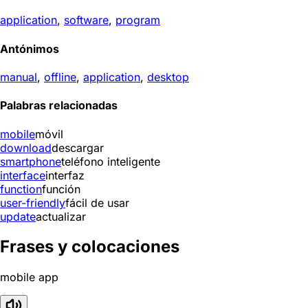
application
,
software
,
program
Antónimos
manual
,
offline
,
application
,
desktop
Palabras relacionadas
mobile
móvil
download
descargar
smartphone
teléfono inteligente
interface
interfaz
function
función
user-friendly
fácil de usar
update
actualizar
Frases y colocaciones
mobile app