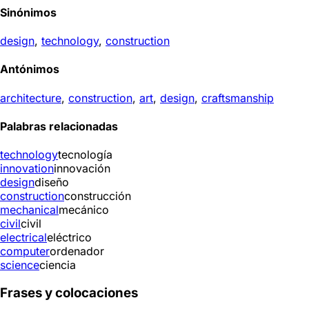
Sinónimos
design
,
technology
,
construction
Antónimos
architecture
,
construction
,
art
,
design
,
craftsmanship
Palabras relacionadas
technology
tecnología
innovation
innovación
design
diseño
construction
construcción
mechanical
mecánico
civil
civil
electrical
eléctrico
computer
ordenador
science
ciencia
Frases y colocaciones