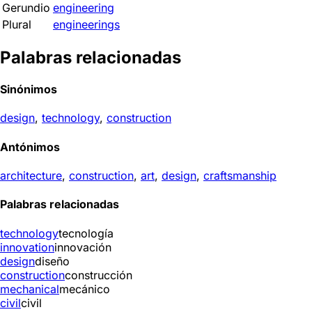
Gerundio
engineering
Plural
engineerings
Palabras relacionadas
Sinónimos
design
,
technology
,
construction
Antónimos
architecture
,
construction
,
art
,
design
,
craftsmanship
Palabras relacionadas
technology
tecnología
innovation
innovación
design
diseño
construction
construcción
mechanical
mecánico
civil
civil