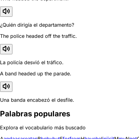
¿Quién dirigía el departamento?
The police headed off the traffic.
La policía desvió el tráfico.
A band headed up the parade.
Una banda encabezó el desfile.
Palabras populares
Explora el vocabulario más buscado
A
and
a
as
are
at
an
B
be
by
but
F
for
from
H
have
he
I
in
i
is
it
M
my
N
not