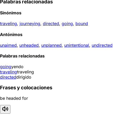
Palabras relacionadas
Sinónimos
traveling
,
journeying
,
directed
,
going
,
bound
Antónimos
unaimed
,
unheaded
,
unplanned
,
unintentional
,
undirected
Palabras relacionadas
going
yendo
traveling
traveling
directed
dirigido
Frases y colocaciones
be headed for