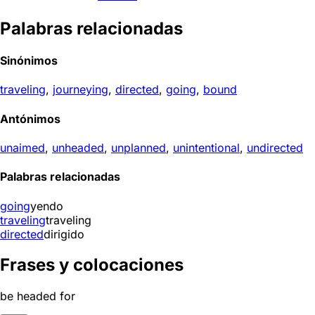
Palabras relacionadas
Sinónimos
traveling
,
journeying
,
directed
,
going
,
bound
Antónimos
unaimed
,
unheaded
,
unplanned
,
unintentional
,
undirected
Palabras relacionadas
going
yendo
traveling
traveling
directed
dirigido
Frases y colocaciones
be headed for