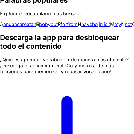
Palabras populares
Explora el vocabulario más buscado
A
and
a
as
are
at
an
B
be
by
but
F
for
from
H
have
he
I
in
i
is
it
M
my
N
not
Descarga la app para desbloquear
todo el contenido
¿Quieres aprender vocabulario de manera más eficiente?
¡Descarga la aplicación DictoGo y disfruta de más
funciones para memorizar y repasar vocabulario!