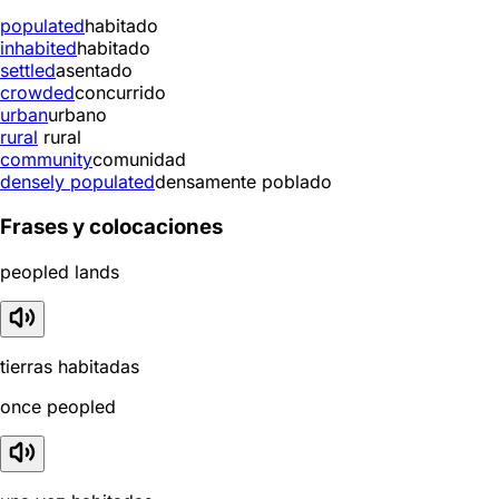
populated
habitado
inhabited
habitado
settled
asentado
crowded
concurrido
urban
urbano
rural
rural
community
comunidad
densely populated
densamente poblado
Frases y colocaciones
peopled lands
tierras habitadas
once peopled