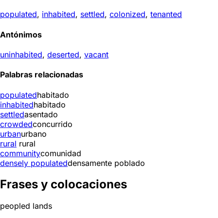
populated
,
inhabited
,
settled
,
colonized
,
tenanted
Antónimos
uninhabited
,
deserted
,
vacant
Palabras relacionadas
populated
habitado
inhabited
habitado
settled
asentado
crowded
concurrido
urban
urbano
rural
rural
community
comunidad
densely populated
densamente poblado
Frases y colocaciones
peopled lands