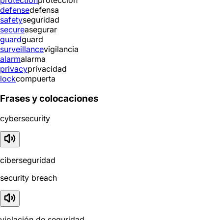
protection
protección
defense
defensa
safety
seguridad
secure
asegurar
guard
guard
surveillance
vigilancia
alarm
alarma
privacy
privacidad
lock
compuerta
Frases y colocaciones
cybersecurity
ciberseguridad
security breach
violación de seguridad