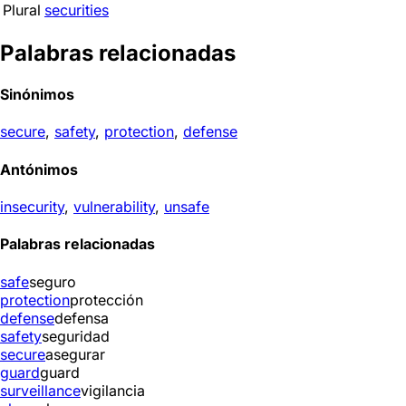
Plural
securities
Palabras relacionadas
Sinónimos
secure
,
safety
,
protection
,
defense
Antónimos
insecurity
,
vulnerability
,
unsafe
Palabras relacionadas
safe
seguro
protection
protección
defense
defensa
safety
seguridad
secure
asegurar
guard
guard
surveillance
vigilancia