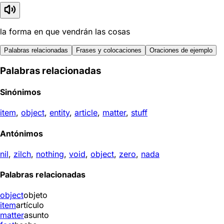
la forma en que vendrán las cosas
Palabras relacionadas
Frases y colocaciones
Oraciones de ejemplo
Palabras relacionadas
Sinónimos
item
,
object
,
entity
,
article
,
matter
,
stuff
Antónimos
nil
,
zilch
,
nothing
,
void
,
object
,
zero
,
nada
Palabras relacionadas
object
objeto
item
artículo
matter
asunto