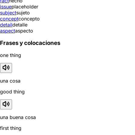
fact
hecho
issue
placeholder
subject
sujeto
concept
concepto
detail
detalle
aspect
aspecto
Frases y colocaciones
one thing
una cosa
good thing
una buena cosa
first thing