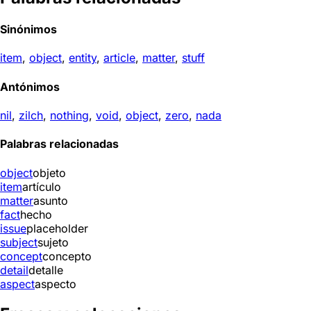
Sinónimos
item
,
object
,
entity
,
article
,
matter
,
stuff
Antónimos
nil
,
zilch
,
nothing
,
void
,
object
,
zero
,
nada
Palabras relacionadas
object
objeto
item
artículo
matter
asunto
fact
hecho
issue
placeholder
subject
sujeto
concept
concepto
detail
detalle
aspect
aspecto