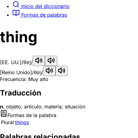
Inicio del diccionario
Formas de palabras
thing
[EE. UU.]
/θɪŋ/
[Reino Unido]
/θɪŋ/
Frecuencia: Muy alto
Traducción
n.
objeto; artículo; materia; situación
Formas de la palabra
Plural
things
Palabras relacionadas