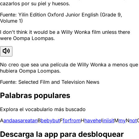
cazarlos por su piel y huesos.
Fuente: Yilin Edition Oxford Junior English (Grade 9,
Volume 1)
I don't think it would be a Willy Wonka film unless there
were Oompa Loompas.
No creo que sea una película de Willy Wonka a menos que
hubiera Oompa Loompas.
Fuente: Selected Film and Television News
Palabras populares
Explora el vocabulario más buscado
A
and
a
as
are
at
an
B
be
by
but
F
for
from
H
have
he
I
in
i
is
it
M
my
N
not
Descarga la app para desbloquear