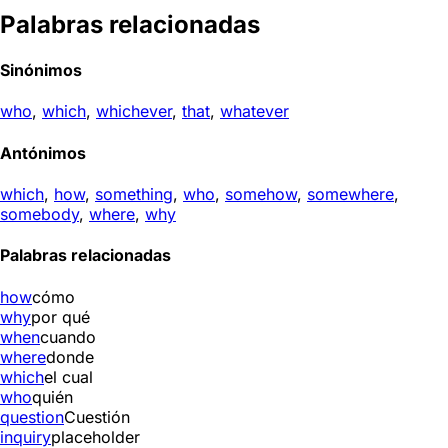
Palabras relacionadas
Sinónimos
who
,
which
,
whichever
,
that
,
whatever
Antónimos
which
,
how
,
something
,
who
,
somehow
,
somewhere
,
somebody
,
where
,
why
Palabras relacionadas
how
cómo
why
por qué
when
cuando
where
donde
which
el cual
who
quién
question
Cuestión
inquiry
placeholder