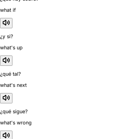
what if
¿y si?
what's up
¿qué tal?
what's next
¿qué sigue?
what's wrong