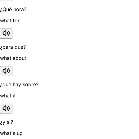
¿Qué hora?
what for
¿para qué?
what about
¿qué hay sobre?
what if
¿y si?
what's up