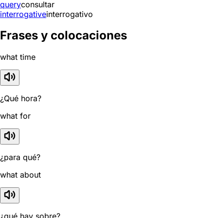
query
consultar
interrogative
interrogativo
Frases y colocaciones
what time
¿Qué hora?
what for
¿para qué?
what about
¿qué hay sobre?