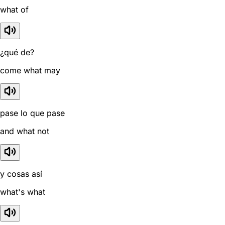
what of
¿qué de?
come what may
pase lo que pase
and what not
y cosas así
what's what