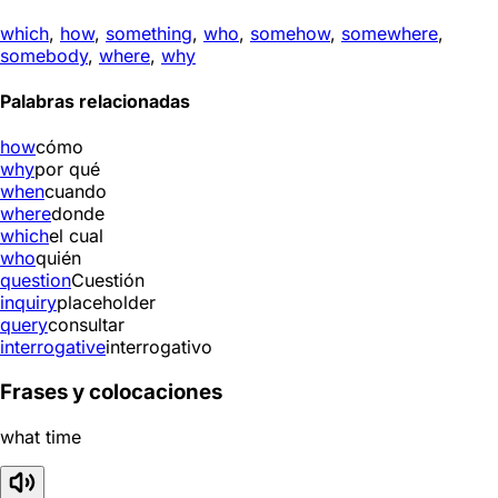
which
,
how
,
something
,
who
,
somehow
,
somewhere
,
somebody
,
where
,
why
Palabras relacionadas
how
cómo
why
por qué
when
cuando
where
donde
which
el cual
who
quién
question
Cuestión
inquiry
placeholder
query
consultar
interrogative
interrogativo
Frases y colocaciones
what time