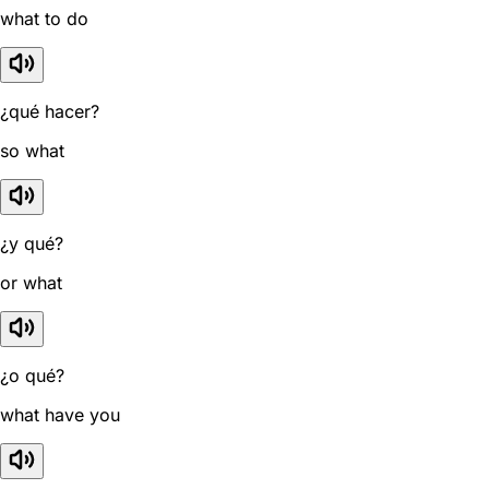
what to do
¿qué hacer?
so what
¿y qué?
or what
¿o qué?
what have you