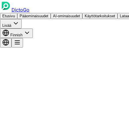
DictoGo
Etusivu
Pääominaisuudet
AI-ominaisuudet
Käyttötarkoitukset
Lataa
Lisää
Finnish