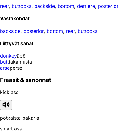
rear
,
buttocks
,
backside
,
bottom
,
derriere
,
posterior
Vastakohdat
backside
,
posterior
,
bottom
,
rear
,
buttocks
Liittyvät sanat
donkey
äpö
butt
takamusta
arse
perse
Fraasit & sanonnat
kick ass
potkaista pakaria
smart ass