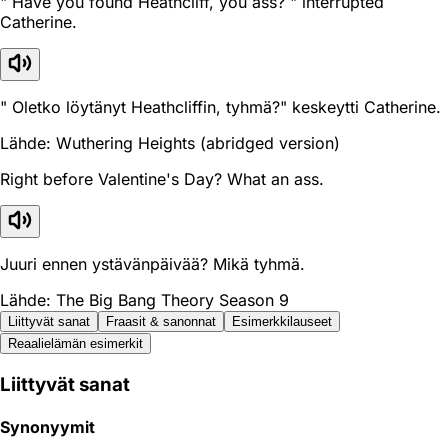
" Have you found Heathcliff, you ass? " interrupted
Catherine.
" Oletko löytänyt Heathcliffin, tyhmä?" keskeytti Catherine.
Lähde: Wuthering Heights (abridged version)
Right before Valentine's Day? What an ass.
Juuri ennen ystävänpäivää? Mikä tyhmä.
Lähde: The Big Bang Theory Season 9
Liittyvät sanat
Fraasit & sanonnat
Esimerkkilauseet
Reaali­elämän esimerkit
Liittyvät sanat
Synonyymit