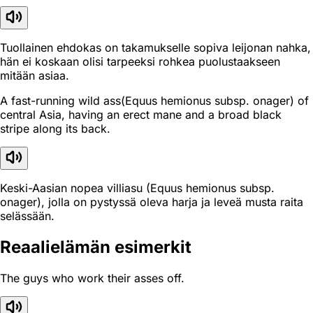
Tuollainen ehdokas on takamukselle sopiva leijonan nahka,
hän ei koskaan olisi tarpeeksi rohkea puolustaakseen
mitään asiaa.
A fast-running wild ass(Equus hemionus subsp. onager) of
central Asia, having an erect mane and a broad black
stripe along its back.
Keski-Aasian nopea villiasu (Equus hemionus subsp.
onager), jolla on pystyssä oleva harja ja leveä musta raita
selässään.
Reaali­elämän esimerkit
The guys who work their asses off.