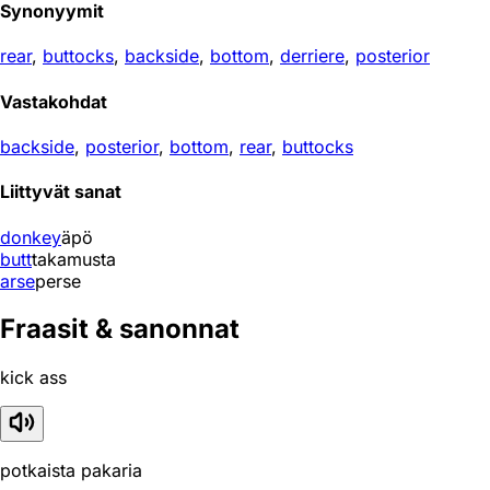
Synonyymit
rear
,
buttocks
,
backside
,
bottom
,
derriere
,
posterior
Vastakohdat
backside
,
posterior
,
bottom
,
rear
,
buttocks
Liittyvät sanat
donkey
äpö
butt
takamusta
arse
perse
Fraasit & sanonnat
kick ass
potkaista pakaria