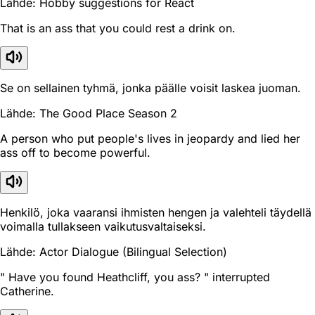
Lähde: Hobby suggestions for React
That is an ass that you could rest a drink on.
Se on sellainen tyhmä, jonka päälle voisit laskea juoman.
Lähde: The Good Place Season 2
A person who put people's lives in jeopardy and lied her
ass off to become powerful.
Henkilö, joka vaaransi ihmisten hengen ja valehteli täydellä
voimalla tullakseen vaikutusvaltaiseksi.
Lähde: Actor Dialogue (Bilingual Selection)
" Have you found Heathcliff, you ass? " interrupted
Catherine.