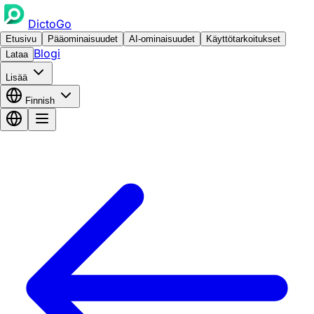
DictoGo
Etusivu
Pääominaisuudet
AI-ominaisuudet
Käyttötarkoitukset
Blogi
Lataa
Lisää
Finnish