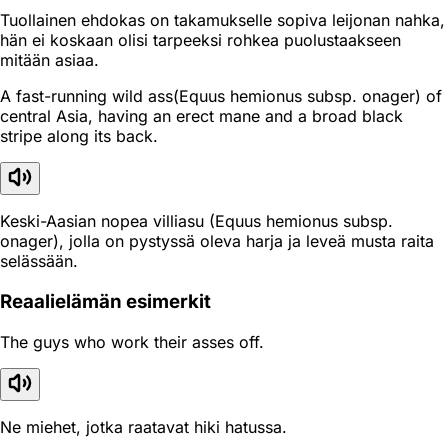
Tuollainen ehdokas on takamukselle sopiva leijonan nahka,
hän ei koskaan olisi tarpeeksi rohkea puolustaakseen
mitään asiaa.
A fast-running wild ass(Equus hemionus subsp. onager) of
central Asia, having an erect mane and a broad black
stripe along its back.
Keski-Aasian nopea villiasu (Equus hemionus subsp.
onager), jolla on pystyssä oleva harja ja leveä musta raita
selässään.
Reaali­elämän esimerkit
The guys who work their asses off.
Ne miehet, jotka raatavat hiki hatussa.