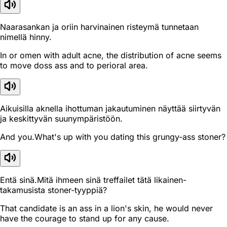
Naarasankan ja oriin harvinainen risteymä tunnetaan
nimellä hinny.
In or omen with adult acne, the distribution of acne seems
to move doss ass and to perioral area.
Aikuisilla aknella ihottuman jakautuminen näyttää siirtyvän
ja keskittyvän suunympäristöön.
And you.What's up with you dating this grungy-ass stoner?
Entä sinä.Mitä ihmeen sinä treffailet tätä likainen-
takamusista stoner-tyyppiä?
That candidate is an ass in a lion's skin, he would never
have the courage to stand up for any cause.