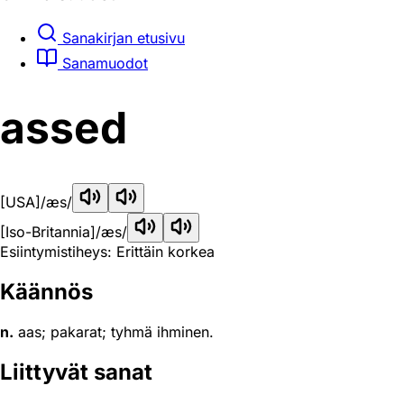
Sanakirjan etusivu
Sanamuodot
assed
[USA]
/æs/
[Iso-Britannia]
/æs/
Esiintymistiheys: Erittäin korkea
Käännös
n.
aas; pakarat; tyhmä ihminen.
Liittyvät sanat