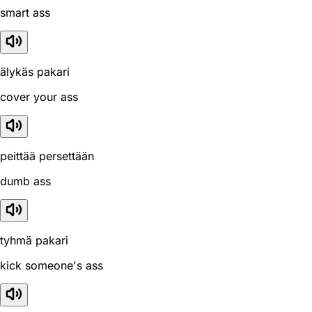
smart ass
älykäs pakari
cover your ass
peittää persettään
dumb ass
tyhmä pakari
kick someone's ass