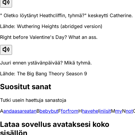
" Oletko löytänyt Heathcliffin, tyhmä?" keskeytti Catherine.
Lähde: Wuthering Heights (abridged version)
Right before Valentine's Day? What an ass.
Juuri ennen ystävänpäivää? Mikä tyhmä.
Lähde: The Big Bang Theory Season 9
Suositut sanat
Tutki usein haettuja sanastoja
A
and
a
as
are
at
an
B
be
by
but
F
for
from
H
have
he
I
in
i
is
it
M
my
N
not
Lataa sovellus avataksesi koko
sisällön