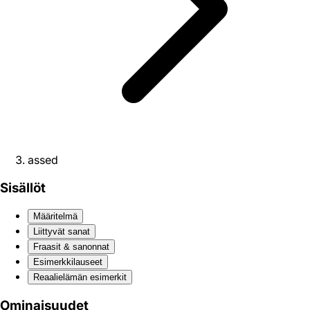
assed
Sisällöt
Määritelmä
Liittyvät sanat
Fraasit & sanonnat
Esimerkkilauseet
Reaali­elämän esimerkit
Ominaisuudet