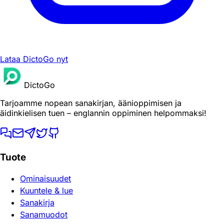
Lataa DictoGo nyt
DictoGo
Tarjoamme nopean sanakirjan, äänioppimisen ja
äidinkielisen tuen – englannin oppiminen helpommaksi!
Tuote
Ominaisuudet
Kuuntele & lue
Sanakirja
Sanamuodot