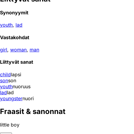
Synonyymit
youth
,
lad
Vastakohdat
girl
,
woman
,
man
Liittyvät sanat
child
lapsi
son
son
youth
nuoruus
lad
lad
youngster
nuori
Fraasit & sanonnat
little boy