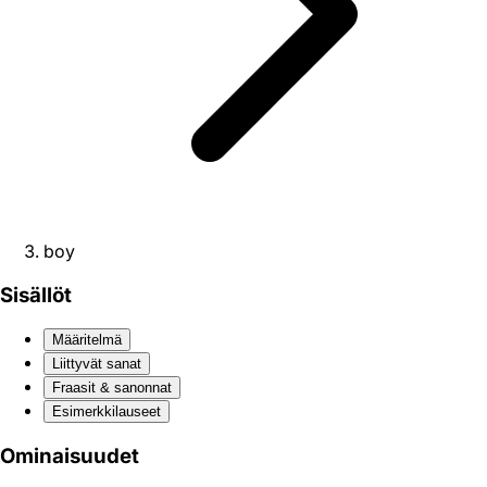
boy
Sisällöt
Määritelmä
Liittyvät sanat
Fraasit & sanonnat
Esimerkkilauseet
Ominaisuudet