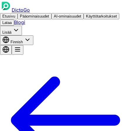
DictoGo
Etusivu
Pääominaisuudet
AI-ominaisuudet
Käyttötarkoitukset
Blogi
Lataa
Lisää
Finnish