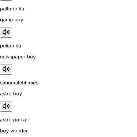
pallopoika
game boy
pelipoika
newspaper boy
sanomalehtimies
astro boy
astro poika
boy wonder