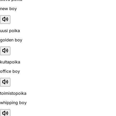
new boy
uusi poika
golden boy
kultapoika
office boy
toimistopoika
whipping boy