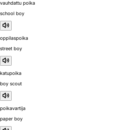
vauhdattu poika
school boy
oppilaspoika
street boy
katupoika
boy scout
poikavartija
paper boy