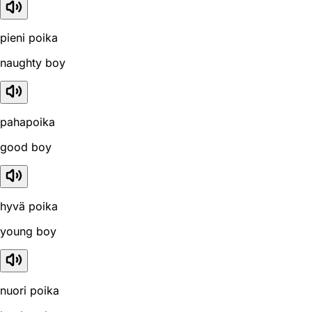
pieni poika
naughty boy
pahapoika
good boy
hyvä poika
young boy
nuori poika