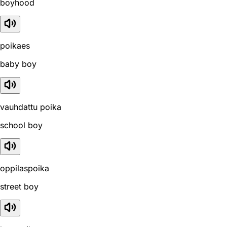
boyhood
poikaes
baby boy
vauhdattu poika
school boy
oppilaspoika
street boy