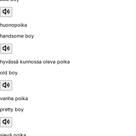
huonopoika
handsome boy
hyvässä kunnossa oleva poika
old boy
vanha poika
pretty boy
sievä poika