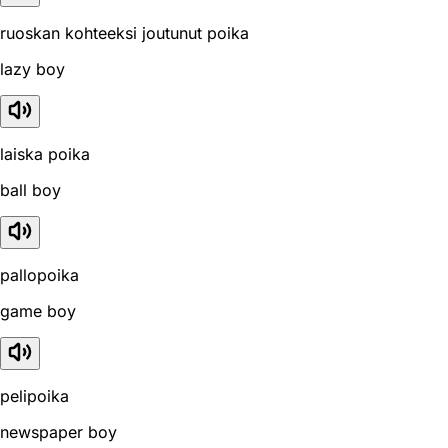
ruoskan kohteeksi joutunut poika
lazy boy
laiska poika
ball boy
pallopoika
game boy
pelipoika
newspaper boy