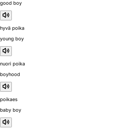
good boy
hyvä poika
young boy
nuori poika
boyhood
poikaes
baby boy