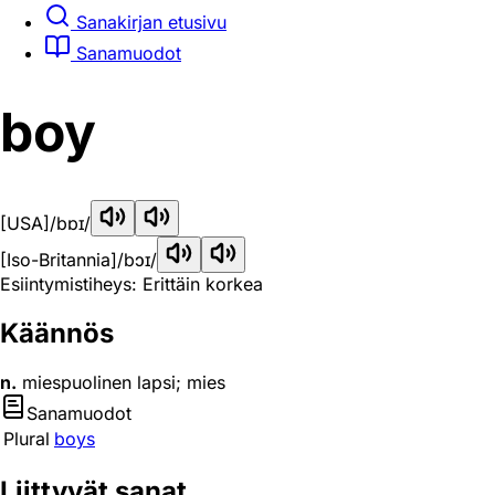
Sanakirjan etusivu
Sanamuodot
boy
[USA]
/bɒɪ/
[Iso-Britannia]
/bɔɪ/
Esiintymistiheys: Erittäin korkea
Käännös
n.
miespuolinen lapsi; mies
Sanamuodot
Plural
boys
Liittyvät sanat