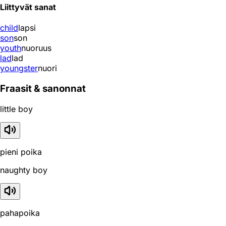
Liittyvät sanat
child
lapsi
son
son
youth
nuoruus
lad
lad
youngster
nuori
Fraasit & sanonnat
little boy
pieni poika
naughty boy
pahapoika