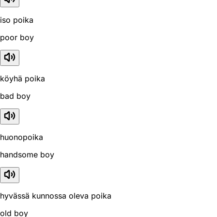
iso poika
poor boy
köyhä poika
bad boy
huonopoika
handsome boy
hyvässä kunnossa oleva poika
old boy