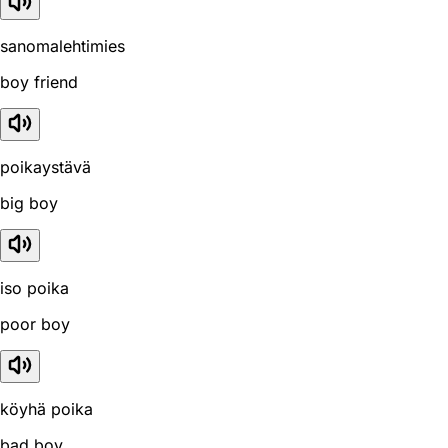
sanomalehtimies
boy friend
poikaystävä
big boy
iso poika
poor boy
köyhä poika
bad boy