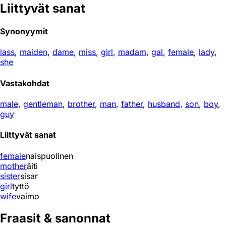
Liittyvät sanat
Synonyymit
lass
,
maiden
,
dame
,
miss
,
girl
,
madam
,
gal
,
female
,
lady
,
she
Vastakohdat
male
,
gentleman
,
brother
,
man
,
father
,
husband
,
son
,
boy
,
guy
Liittyvät sanat
female
naispuolinen
mother
äiti
sister
sisar
girl
tyttö
wife
vaimo
Fraasit & sanonnat