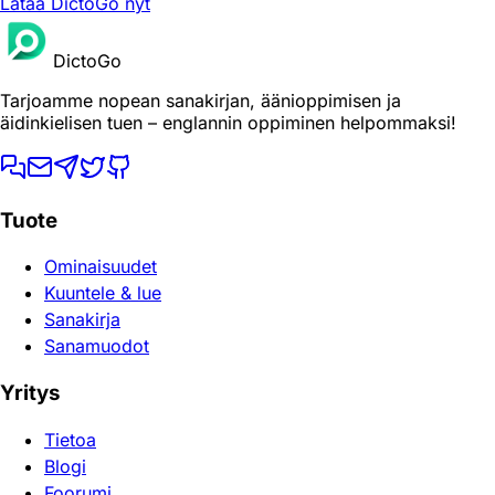
Lataa DictoGo nyt
DictoGo
Tarjoamme nopean sanakirjan, äänioppimisen ja
äidinkielisen tuen – englannin oppiminen helpommaksi!
Tuote
Ominaisuudet
Kuuntele & lue
Sanakirja
Sanamuodot
Yritys
Tietoa
Blogi
Foorumi