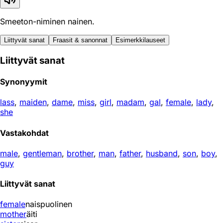
Smeeton-niminen nainen.
Liittyvät sanat
Fraasit & sanonnat
Esimerkkilauseet
Liittyvät sanat
Synonyymit
lass
,
maiden
,
dame
,
miss
,
girl
,
madam
,
gal
,
female
,
lady
,
she
Vastakohdat
male
,
gentleman
,
brother
,
man
,
father
,
husband
,
son
,
boy
,
guy
Liittyvät sanat
female
naispuolinen
mother
äiti