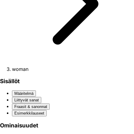
woman
Sisällöt
Määritelmä
Liittyvät sanat
Fraasit & sanonnat
Esimerkkilauseet
Ominaisuudet