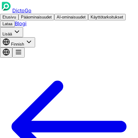
DictoGo
Etusivu
Pääominaisuudet
AI-ominaisuudet
Käyttötarkoitukset
Blogi
Lataa
Lisää
Finnish