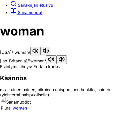
Sanakirjan etusivu
Sanamuodot
woman
[USA]
/'wʊmən/
[Iso-Britannia]
/'wʊmən/
Esiintymistiheys: Erittäin korkea
Käännös
n.
aikuinen nainen, aikuinen naispuolinen henkilö, nainen
(yleistermi naispuoliselle)
Sanamuodot
Plural
women