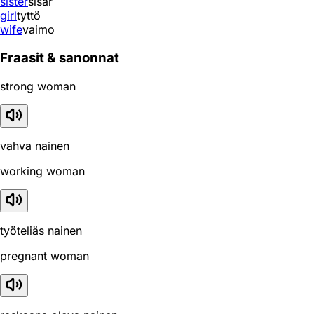
sister
sisar
girl
tyttö
wife
vaimo
Fraasit & sanonnat
strong woman
vahva nainen
working woman
työteliäs nainen
pregnant woman