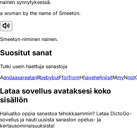
nainen synnytyksessä.
a woman by the name of Smeeton.
Smeeton-niminen nainen.
Suositut sanat
Tutki usein haettuja sanastoja
A
and
a
as
are
at
an
B
be
by
but
F
for
from
H
have
he
I
in
i
is
it
M
my
N
not
Lataa sovellus avataksesi koko
sisällön
Haluatko oppia sanastoa tehokkaammin? Lataa DictoGo-
sovellus ja nauti uusista sanaston opetus- ja
kertausominaisuuksista!