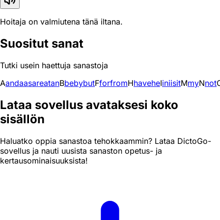
Hoitaja on valmiutena tänä iltana.
Suositut sanat
Tutki usein haettuja sanastoja
A
and
a
as
are
at
an
B
be
by
but
F
for
from
H
have
he
I
in
i
is
it
M
my
N
not
Lataa sovellus avataksesi koko
sisällön
Haluatko oppia sanastoa tehokkaammin? Lataa DictoGo-
sovellus ja nauti uusista sanaston opetus- ja
kertausominaisuuksista!