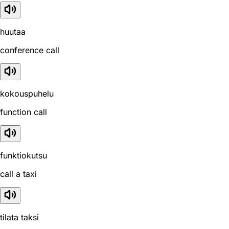
huutaa
conference call
kokouspuhelu
function call
funktiokutsu
call a taxi
tilata taksi