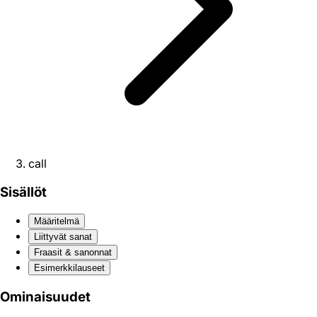
call
Sisällöt
Määritelmä
Liittyvät sanat
Fraasit & sanonnat
Esimerkkilauseet
Ominaisuudet