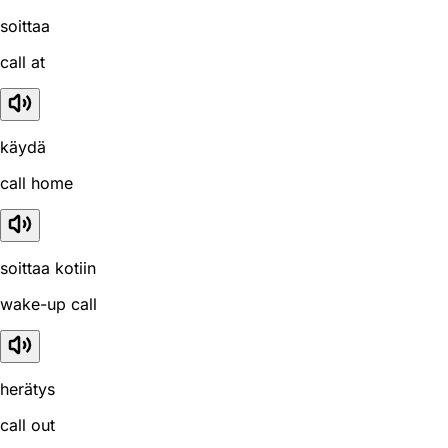
soittaa
call at
käydä
call home
soittaa kotiin
wake-up call
herätys
call out