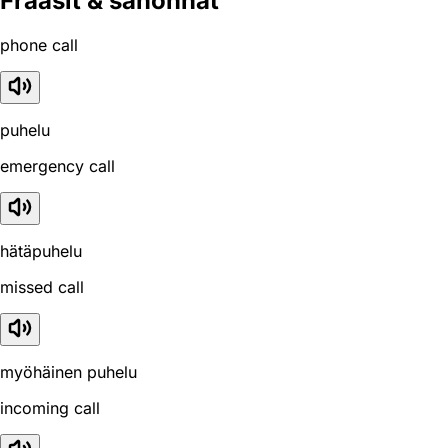
Fraasit & sanonnat
phone call
puhelu
emergency call
hätäpuhelu
missed call
myöhäinen puhelu
incoming call