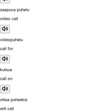
saapuva puhelu
video call
videopuhelu
call for
kutsua
call on
ottaa puheeksi
will call