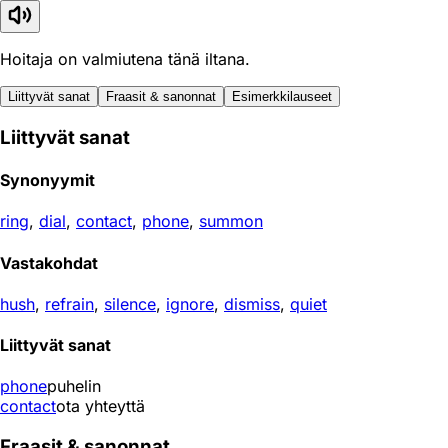
Hoitaja on valmiutena tänä iltana.
Liittyvät sanat
Fraasit & sanonnat
Esimerkkilauseet
Liittyvät sanat
Synonyymit
ring
,
dial
,
contact
,
phone
,
summon
Vastakohdat
hush
,
refrain
,
silence
,
ignore
,
dismiss
,
quiet
Liittyvät sanat
phone
puhelin
contact
ota yhteyttä
Fraasit & sanonnat