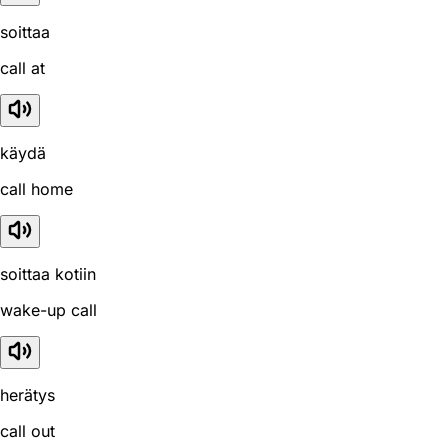
soittaa
call at
käydä
call home
soittaa kotiin
wake-up call
herätys
call out