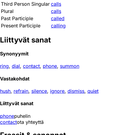
Third Person Singular
calls
Plural
calls
Past Participle
called
Present Participle
calling
Liittyvät sanat
Synonyymit
ring
,
dial
,
contact
,
phone
,
summon
Vastakohdat
hush
,
refrain
,
silence
,
ignore
,
dismiss
,
quiet
Liittyvät sanat
phone
puhelin
contact
ota yhteyttä