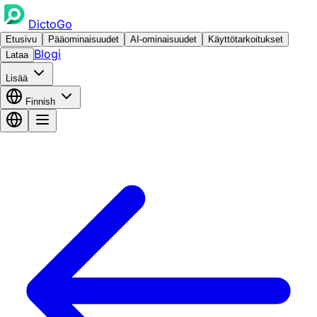
DictoGo
Etusivu
Pääominaisuudet
AI-ominaisuudet
Käyttötarkoitukset
Blogi
Lataa
Lisää
Finnish