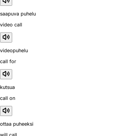
saapuva puhelu
video call
videopuhelu
call for
kutsua
call on
ottaa puheeksi
will call