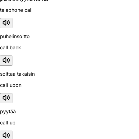
telephone call
puhelinsoitto
call back
soittaa takaisin
call upon
pyytää
call up