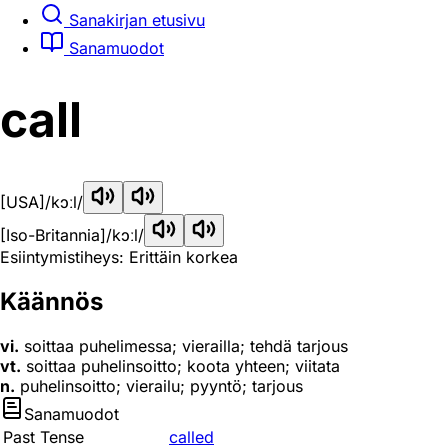
Sanakirjan etusivu
Sanamuodot
call
[USA]
/kɔːl/
[Iso-Britannia]
/kɔːl/
Esiintymistiheys: Erittäin korkea
Käännös
vi.
soittaa puhelimessa; vierailla; tehdä tarjous
vt.
soittaa puhelinsoitto; koota yhteen; viitata
n.
puhelinsoitto; vierailu; pyyntö; tarjous
Sanamuodot
Past Tense
called