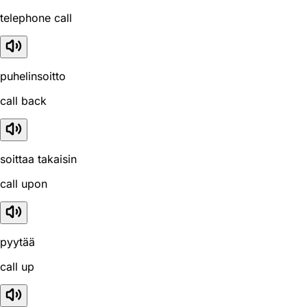
telephone call
puhelinsoitto
call back
soittaa takaisin
call upon
pyytää
call up