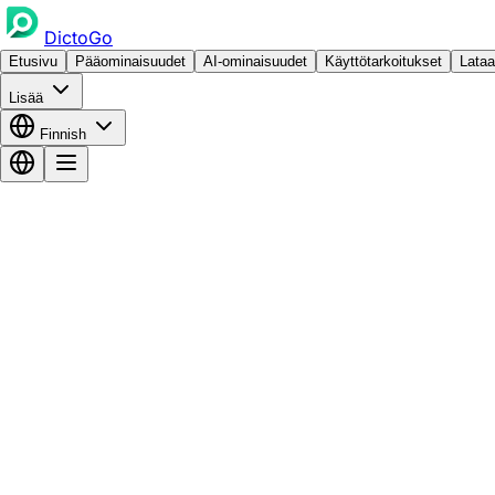
DictoGo
Etusivu
Pääominaisuudet
AI-ominaisuudet
Käyttötarkoitukset
Lataa
Lisää
Finnish