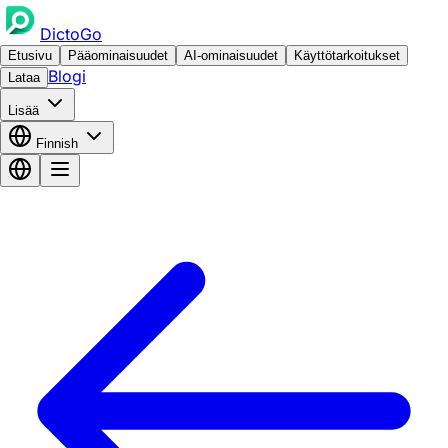
DictoGo
Etusivu
Pääominaisuudet
AI-ominaisuudet
Käyttötarkoitukset
Blogi
Lataa
Lisää
Finnish