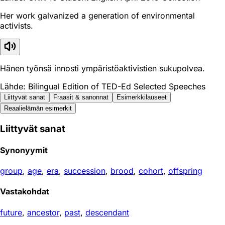
Her work galvanized a generation of environmental
activists.
Hänen työnsä innosti ympäristöaktivistien sukupolvea.
Lähde: Bilingual Edition of TED-Ed Selected Speeches
Liittyvät sanat
Fraasit & sanonnat
Esimerkkilauseet
Reaali­elämän esimerkit
Liittyvät sanat
Synonyymit
group
,
age
,
era
,
succession
,
brood
,
cohort
,
offspring
Vastakohdat
future
,
ancestor
,
past
,
descendant