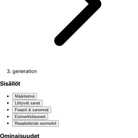
generation
Sisällöt
Määritelmä
Liittyvät sanat
Fraasit & sanonnat
Esimerkkilauseet
Reaali­elämän esimerkit
Ominaisuudet