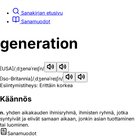
Sanakirjan etusivu
Sanamuodot
generation
[USA]
/ˌdʒenəˈreɪʃn/
[Iso-Britannia]
/ˌdʒenəˈreɪʃn/
Esiintymistiheys: Erittäin korkea
Käännös
n.
yhden aikakauden ihmisryhmä, ihmisten ryhmä, jotka
syntyivät ja elivät samaan aikaan, jonkin asian tuottaminen
tai luominen.
Sanamuodot