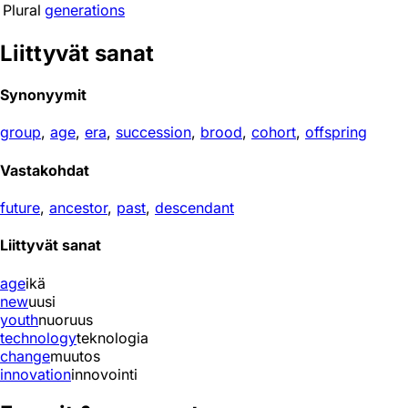
Plural
generations
Liittyvät sanat
Synonyymit
group
,
age
,
era
,
succession
,
brood
,
cohort
,
offspring
Vastakohdat
future
,
ancestor
,
past
,
descendant
Liittyvät sanat
age
ikä
new
uusi
youth
nuoruus
technology
teknologia
change
muutos
innovation
innovointi