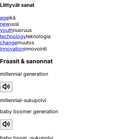
Liittyvät sanat
age
ikä
new
uusi
youth
nuoruus
technology
teknologia
change
muutos
innovation
innovointi
Fraasit & sanonnat
millennial generation
millennial-sukupolvi
baby boomer generation
baby boom -sukupolvi