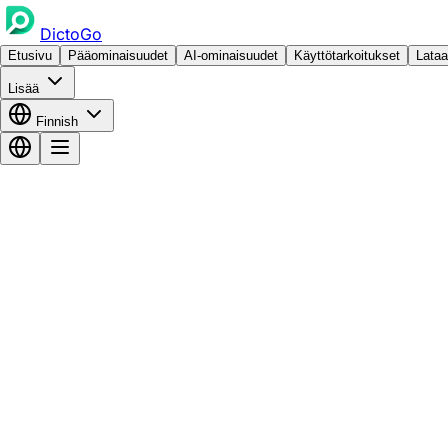
DictoGo
Etusivu
Pääominaisuudet
AI-ominaisuudet
Käyttötarkoitukset
Lataa
Lisää
Finnish