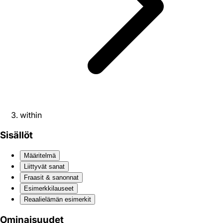
within
Sisällöt
Määritelmä
Liittyvät sanat
Fraasit & sanonnat
Esimerkkilauseet
Reaali­elämän esimerkit
Ominaisuudet