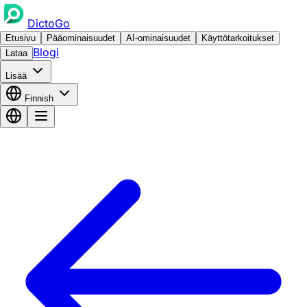
DictoGo
Etusivu
Pääominaisuudet
AI-ominaisuudet
Käyttötarkoitukset
Blogi
Lataa
Lisää
Finnish