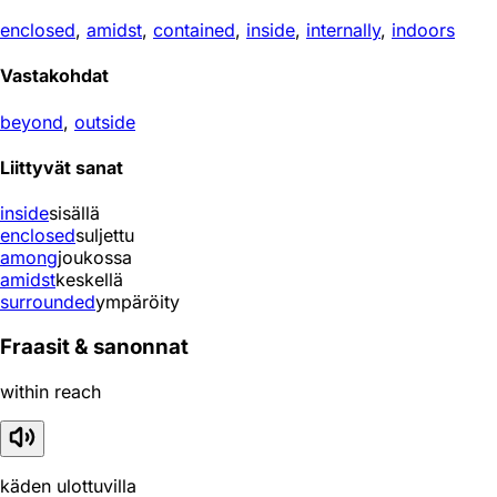
enclosed
,
amidst
,
contained
,
inside
,
internally
,
indoors
Vastakohdat
beyond
,
outside
Liittyvät sanat
inside
sisällä
enclosed
suljettu
among
joukossa
amidst
keskellä
surrounded
ympäröity
Fraasit & sanonnat
within reach
käden ulottuvilla