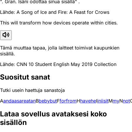
". Gran. Isäni odottaa sinua sisällä" .
Lähde: A Song of Ice and Fire: A Feast for Crows
This will transform how devices operate within cities.
Tämä muuttaa tapaa, jolla laitteet toimivat kaupunkien
sisällä.
Lähde: CNN 10 Student English May 2019 Collection
Suositut sanat
Tutki usein haettuja sanastoja
A
and
a
as
are
at
an
B
be
by
but
F
for
from
H
have
he
I
in
i
is
it
M
my
N
not
Lataa sovellus avataksesi koko
sisällön