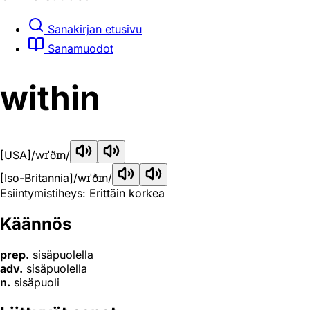
Sanakirjan etusivu
Sanamuodot
within
[USA]
/wɪˈðɪn/
[Iso-Britannia]
/wɪˈðɪn/
Esiintymistiheys: Erittäin korkea
Käännös
prep.
sisäpuolella
adv.
sisäpuolella
n.
sisäpuoli