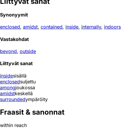
Liittyvät sanat
Synonyymit
enclosed
,
amidst
,
contained
,
inside
,
internally
,
indoors
Vastakohdat
beyond
,
outside
Liittyvät sanat
inside
sisällä
enclosed
suljettu
among
joukossa
amidst
keskellä
surrounded
ympäröity
Fraasit & sanonnat
within reach