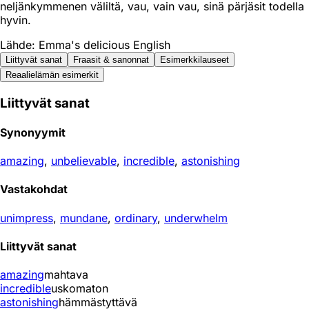
neljänkymmenen väliltä, vau, vain vau, sinä pärjäsit todella
hyvin.
Lähde: Emma's delicious English
Liittyvät sanat
Fraasit & sanonnat
Esimerkkilauseet
Reaali­elämän esimerkit
Liittyvät sanat
Synonyymit
amazing
,
unbelievable
,
incredible
,
astonishing
Vastakohdat
unimpress
,
mundane
,
ordinary
,
underwhelm
Liittyvät sanat
amazing
mahtava
incredible
uskomaton
astonishing
hämmästyttävä