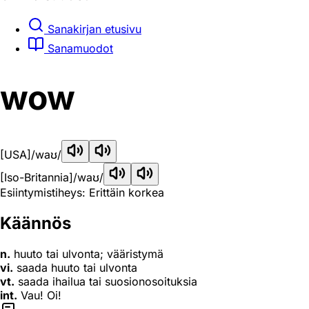
Sanakirjan etusivu
Sanamuodot
wow
[USA]
/waʊ/
[Iso-Britannia]
/waʊ/
Esiintymistiheys: Erittäin korkea
Käännös
n.
huuto tai ulvonta; vääristymä
vi.
saada huuto tai ulvonta
vt.
saada ihailua tai suosionosoituksia
int.
Vau! Oi!