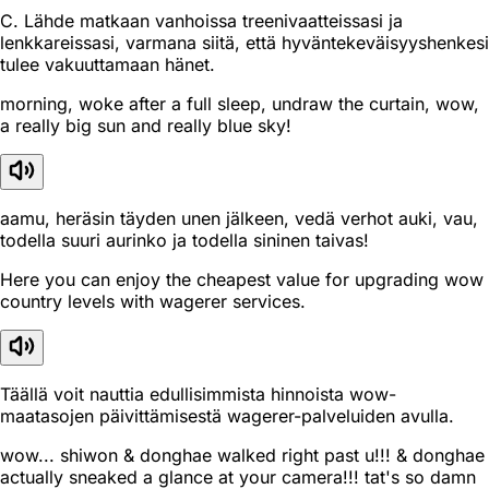
C. Lähde matkaan vanhoissa treenivaatteissasi ja
lenkkareissasi, varmana siitä, että hyväntekeväisyyshenkesi
tulee vakuuttamaan hänet.
morning, woke after a full sleep, undraw the curtain, wow,
a really big sun and really blue sky!
aamu, heräsin täyden unen jälkeen, vedä verhot auki, vau,
todella suuri aurinko ja todella sininen taivas!
Here you can enjoy the cheapest value for upgrading wow
country levels with wagerer services.
Täällä voit nauttia edullisimmista hinnoista wow-
maatasojen päivittämisestä wagerer-palveluiden avulla.
wow... shiwon & donghae walked right past u!!! & donghae
actually sneaked a glance at your camera!!! tat's so damn