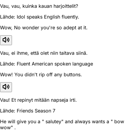
Vau, vau, kuinka kauan harjoittelit?
Lähde: Idol speaks English fluently.
Wow, No wonder you're so adept at it.
Vau, ei ihme, että olet niin taitava siinä.
Lähde: Fluent American spoken language
Wow! You didn't rip off any buttons.
Vau! Et repinyt mitään napseja irti.
Lähde: Friends Season 7
He will give you a " salutey" and always wants a " bow
wow" .