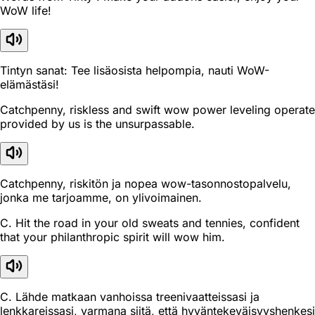
WoW life!
Tintyn sanat: Tee lisäosista helpompia, nauti WoW-
elämästäsi!
Catchpenny, riskless and swift wow power leveling operate
provided by us is the unsurpassable.
Catchpenny, riskitön ja nopea wow-tasonnostopalvelu,
jonka me tarjoamme, on ylivoimainen.
C. Hit the road in your old sweats and tennies, confident
that your philanthropic spirit will wow him.
C. Lähde matkaan vanhoissa treenivaatteissasi ja
lenkkareissasi, varmana siitä, että hyväntekeväisyyshenkesi