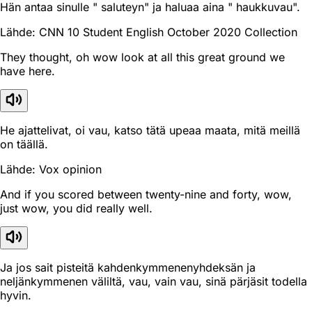
Hän antaa sinulle " saluteyn" ja haluaa aina " haukkuvau".
Lähde: CNN 10 Student English October 2020 Collection
They thought, oh wow look at all this great ground we
have here.
He ajattelivat, oi vau, katso tätä upeaa maata, mitä meillä
on täällä.
Lähde: Vox opinion
And if you scored between twenty-nine and forty, wow,
just wow, you did really well.
Ja jos sait pisteitä kahdenkymmenenyhdeksän ja
neljänkymmenen väliltä, vau, vain vau, sinä pärjäsit todella
hyvin.