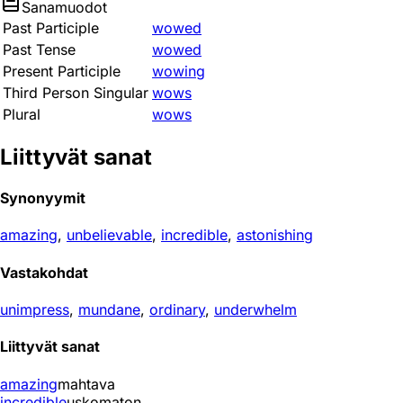
Sanamuodot
Past Participle
wowed
Past Tense
wowed
Present Participle
wowing
Third Person Singular
wows
Plural
wows
Liittyvät sanat
Synonyymit
amazing
,
unbelievable
,
incredible
,
astonishing
Vastakohdat
unimpress
,
mundane
,
ordinary
,
underwhelm
Liittyvät sanat
amazing
mahtava
incredible
uskomaton