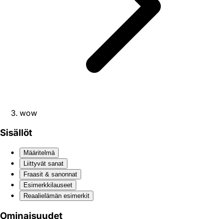
wow
Sisällöt
Määritelmä
Liittyvät sanat
Fraasit & sanonnat
Esimerkkilauseet
Reaali­elämän esimerkit
Ominaisuudet