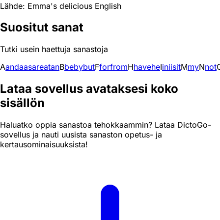
Lähde: Emma's delicious English
Suositut sanat
Tutki usein haettuja sanastoja
A
and
a
as
are
at
an
B
be
by
but
F
for
from
H
have
he
I
in
i
is
it
M
my
N
not
Lataa sovellus avataksesi koko
sisällön
Haluatko oppia sanastoa tehokkaammin? Lataa DictoGo-
sovellus ja nauti uusista sanaston opetus- ja
kertausominaisuuksista!