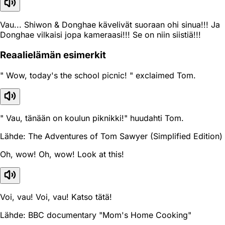
Vau... Shiwon & Donghae kävelivät suoraan ohi sinua!!! Ja
Donghae vilkaisi jopa kameraasi!!! Se on niin siistiä!!!
Reaali­elämän esimerkit
" Wow, today's the school picnic! " exclaimed Tom.
" Vau, tänään on koulun piknikki!" huudahti Tom.
Lähde: The Adventures of Tom Sawyer (Simplified Edition)
Oh, wow! Oh, wow! Look at this!
Voi, vau! Voi, vau! Katso tätä!
Lähde: BBC documentary "Mom's Home Cooking"