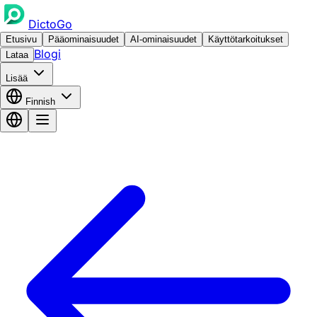
DictoGo
Etusivu
Pääominaisuudet
AI-ominaisuudet
Käyttötarkoitukset
Blogi
Lataa
Lisää
Finnish