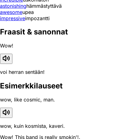
astonishing
hämmästyttävä
awesome
upea
impressive
impozantti
Fraasit & sanonnat
Wow!
voi herran sentään!
Esimerkkilauseet
wow, like cosmic, man.
wow, kuin kosmista, kaveri.
Wow! This band is really smokin'!.