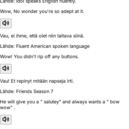
Lähde: Idol speaks English fluently.
Wow, No wonder you're so adept at it.
Vau, ei ihme, että olet niin taitava siinä.
Lähde: Fluent American spoken language
Wow! You didn't rip off any buttons.
Vau! Et repinyt mitään napseja irti.
Lähde: Friends Season 7
He will give you a " salutey" and always wants a " bow
wow" .