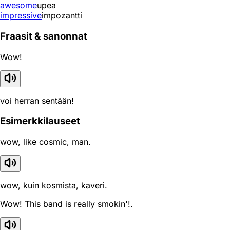
awesome
upea
impressive
impozantti
Fraasit & sanonnat
Wow!
voi herran sentään!
Esimerkkilauseet
wow, like cosmic, man.
wow, kuin kosmista, kaveri.
Wow! This band is really smokin'!.