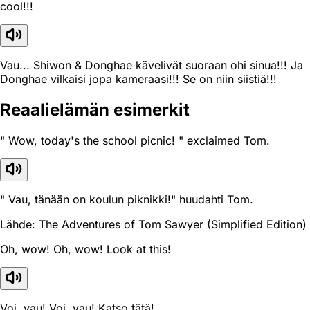
cool!!!
Vau... Shiwon & Donghae kävelivät suoraan ohi sinua!!! Ja
Donghae vilkaisi jopa kameraasi!!! Se on niin siistiä!!!
Reaali­elämän esimerkit
" Wow, today's the school picnic! " exclaimed Tom.
" Vau, tänään on koulun piknikki!" huudahti Tom.
Lähde: The Adventures of Tom Sawyer (Simplified Edition)
Oh, wow! Oh, wow! Look at this!
Voi, vau! Voi, vau! Katso tätä!