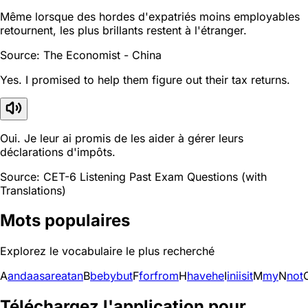
Même lorsque des hordes d'expatriés moins employables
retournent, les plus brillants restent à l'étranger.
Source: The Economist - China
Yes. I promised to help them figure out their tax returns.
Oui. Je leur ai promis de les aider à gérer leurs
déclarations d'impôts.
Source: CET-6 Listening Past Exam Questions (with
Translations)
Mots populaires
Explorez le vocabulaire le plus recherché
A
and
a
as
are
at
an
B
be
by
but
F
for
from
H
have
he
I
in
i
is
it
M
my
N
not
Téléchargez l'application pour