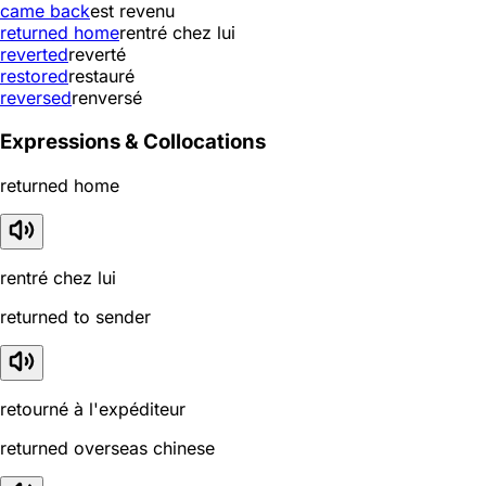
came back
est revenu
returned home
rentré chez lui
reverted
reverté
restored
restauré
reversed
renversé
Expressions & Collocations
returned home
rentré chez lui
returned to sender
retourné à l'expéditeur
returned overseas chinese