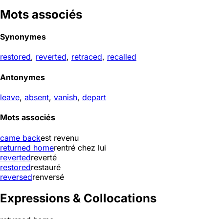
Mots associés
Synonymes
restored
,
reverted
,
retraced
,
recalled
Antonymes
leave
,
absent
,
vanish
,
depart
Mots associés
came back
est revenu
returned home
rentré chez lui
reverted
reverté
restored
restauré
reversed
renversé
Expressions & Collocations