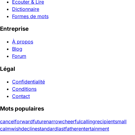
Écouter & Lire
Dictionnaire
Formes de mots
Entreprise
À propos
Blog
Forum
Légal
Confidentialité
Conditions
Contact
Mots populaires
cancel
forward
future
narrow
cheerful
calling
recipient
small
calm
wish
decline
standard
last
father
entertainment