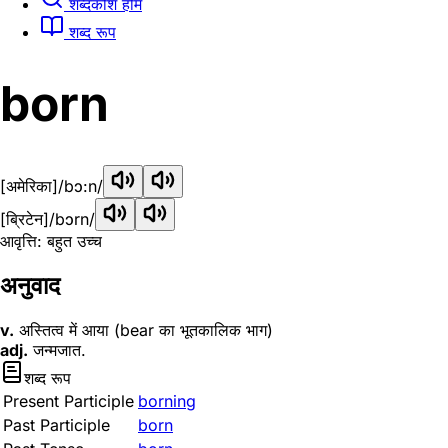
शब्दकोश होम
शब्द रूप
born
[अमेरिका]
/bɔ:n/
[ब्रिटेन]
/bɔrn/
आवृत्ति: बहुत उच्च
अनुवाद
v.
अस्तित्व में आया (bear का भूतकालिक भाग)
adj.
जन्मजात.
शब्द रूप
Present Participle
borning
Past Participle
born