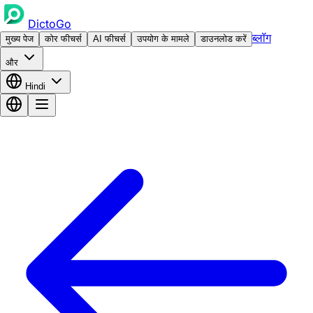
DictoGo
ब्लॉग
मुख्य पेज
कोर फीचर्स
AI फीचर्स
उपयोग के मामले
डाउनलोड करें
और
Hindi