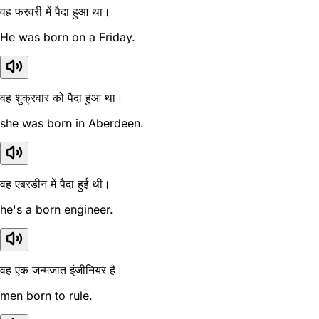
वह फरवरी में पैदा हुआ था।
He was born on a Friday.
वह शुक्रवार को पैदा हुआ था।
she was born in Aberdeen.
वह एबरडीन में पैदा हुई थी।
he's a born engineer.
वह एक जन्मजात इंजीनियर है।
men born to rule.