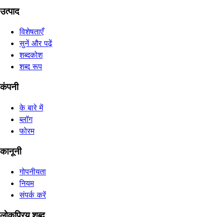
उत्पाद
विशेषताएँ
सुनें और पढ़ें
शब्दकोश
शब्द रूप
कंपनी
के बारे में
ब्लॉग
फोरम
कानूनी
गोपनीयता
नियम
संपर्क करें
लोकप्रिय शब्द