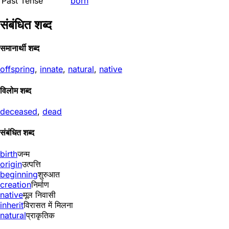
Past Tense
born
संबंधित शब्द
समानार्थी शब्द
offspring
,
innate
,
natural
,
native
विलोम शब्द
deceased
,
dead
संबंधित शब्द
birth
जन्म
origin
उत्पत्ति
beginning
शुरुआत
creation
निर्माण
native
मूल निवासी
inherit
विरासत में मिलना
natural
प्राकृतिक