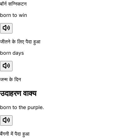
बॉर्न सन्निकटन
born to win
जीतने के लिए पैदा हुआ
born days
जन्म के दिन
उदाहरण वाक्य
born to the purple.
बैंगनी में पैदा हुआ