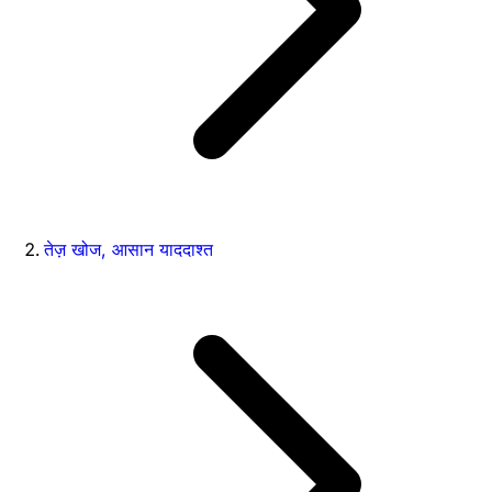
तेज़ खोज, आसान याददाश्त