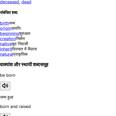
deceased
,
dead
संबंधित शब्द
birth
जन्म
origin
उत्पत्ति
beginning
शुरुआत
creation
निर्माण
native
मूल निवासी
inherit
विरासत में मिलना
natural
प्राकृतिक
वाक्यांश और स्थायी शब्दसमूह
be born
जन्म हुआ
born and raised