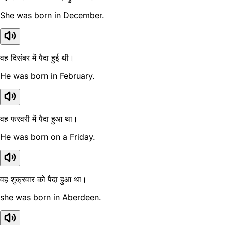
She was born in December.
वह दिसंबर में पैदा हुई थी।
He was born in February.
वह फरवरी में पैदा हुआ था।
He was born on a Friday.
वह शुक्रवार को पैदा हुआ था।
she was born in Aberdeen.