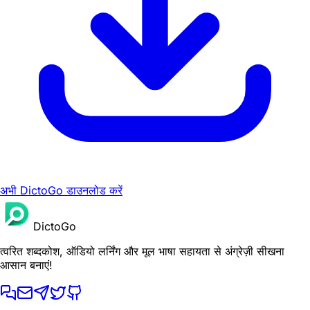
अभी DictoGo डाउनलोड करें
DictoGo
त्वरित शब्दकोश, ऑडियो लर्निंग और मूल भाषा सहायता से अंग्रेज़ी सीखना
आसान बनाएं!