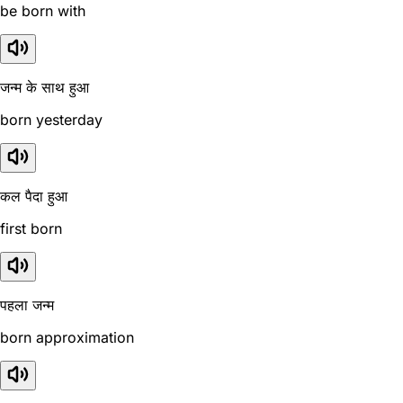
be born with
जन्म के साथ हुआ
born yesterday
कल पैदा हुआ
first born
पहला जन्म
born approximation