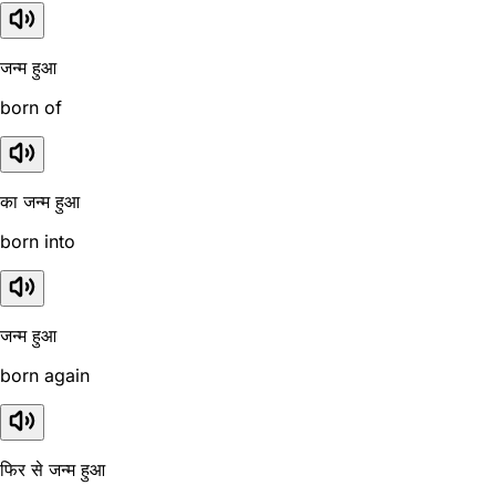
जन्म हुआ
born of
का जन्म हुआ
born into
जन्म हुआ
born again
फिर से जन्म हुआ