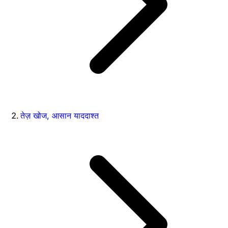
तेज़ खोज, आसान याददाश्त