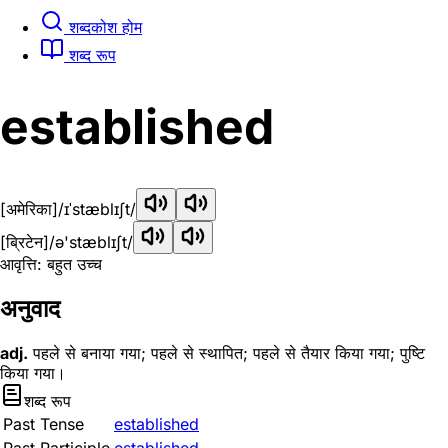
शब्दकोश होम
शब्द रूप
established
[अमेरिका]
/ɪˈstæblɪʃt/
[ब्रिटेन]
/ə'stæblɪʃt/
आवृत्ति: बहुत उच्च
अनुवाद
adj.
पहले से बनाया गया; पहले से स्थापित; पहले से तैयार किया गया; पुष्टि
किया गया।
शब्द रूप
Past Tense
established