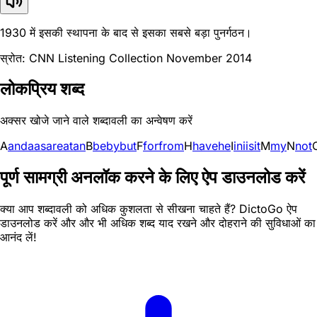
1930 में इसकी स्थापना के बाद से इसका सबसे बड़ा पुनर्गठन।
स्रोत: CNN Listening Collection November 2014
लोकप्रिय शब्द
अक्सर खोजे जाने वाले शब्दावली का अन्वेषण करें
A
and
a
as
are
at
an
B
be
by
but
F
for
from
H
have
he
I
in
i
is
it
M
my
N
not
पूर्ण सामग्री अनलॉक करने के लिए ऐप डाउनलोड करें
क्या आप शब्दावली को अधिक कुशलता से सीखना चाहते हैं? DictoGo ऐप
डाउनलोड करें और और भी अधिक शब्द याद रखने और दोहराने की सुविधाओं का
आनंद लें!