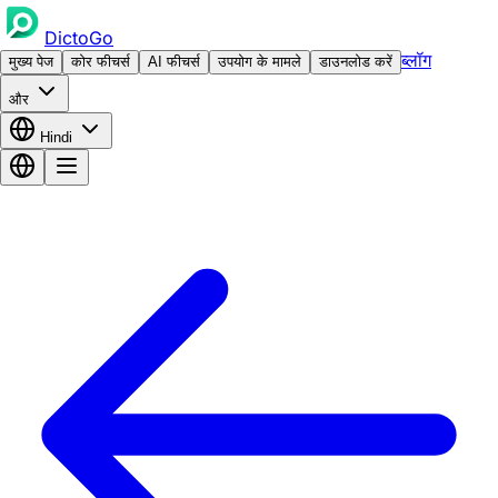
DictoGo
ब्लॉग
मुख्य पेज
कोर फीचर्स
AI फीचर्स
उपयोग के मामले
डाउनलोड करें
और
Hindi