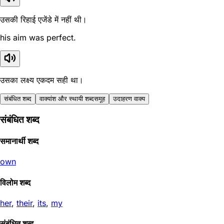
उसकी रिहाई एजेंडे में नहीं थी।
his aim was perfect.
उसका लक्ष्य एकदम सही था।
संबंधित शब्द
वाक्यांश और स्थायी शब्दसमूह
उदाहरण वाक्य
संबंधित शब्द
समानार्थी शब्द
own
विलोम शब्द
her
,
their
,
its
,
my
संबंधित शब्द