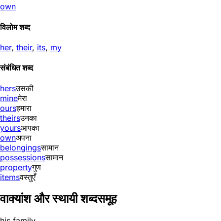
own
विलोम शब्द
her
,
their
,
its
,
my
संबंधित शब्द
hers
उसकी
mine
मेरा
ours
हमारा
theirs
उनका
yours
आपका
own
अपना
belongings
सामान
possessions
सामान
property
गुण
items
वस्तुएँ
वाक्यांश और स्थायी शब्दसमूह
his family