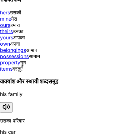
hers
उसकी
mine
मेरा
ours
हमारा
theirs
उनका
yours
आपका
own
अपना
belongings
सामान
possessions
सामान
property
गुण
items
वस्तुएँ
वाक्यांश और स्थायी शब्दसमूह
his family
उसका परिवार
his car