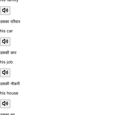
उसका परिवार
his car
उसकी कार
his job
उसकी नौकरी
his house
उसका घर