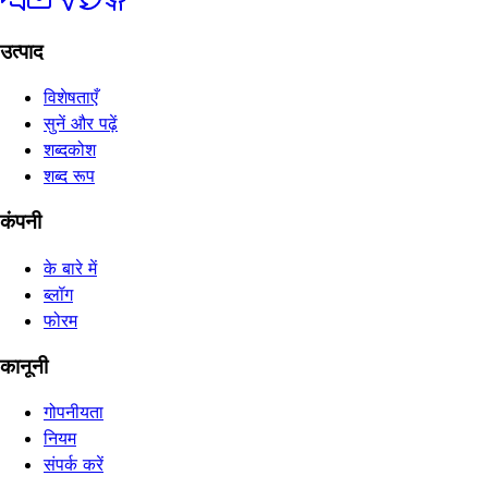
उत्पाद
विशेषताएँ
सुनें और पढ़ें
शब्दकोश
शब्द रूप
कंपनी
के बारे में
ब्लॉग
फोरम
कानूनी
गोपनीयता
नियम
संपर्क करें