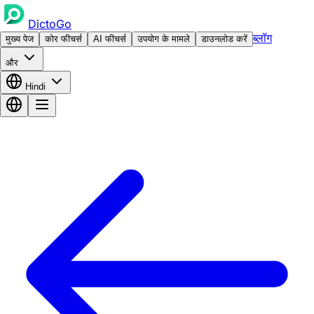
DictoGo
ब्लॉग
मुख्य पेज
कोर फीचर्स
AI फीचर्स
उपयोग के मामले
डाउनलोड करें
और
Hindi