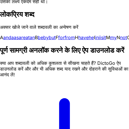
उसका लक्ष्य एकदम सही था।
लोकप्रिय शब्द
अक्सर खोजे जाने वाले शब्दावली का अन्वेषण करें
A
and
a
as
are
at
an
B
be
by
but
F
for
from
H
have
he
I
in
i
is
it
M
my
N
not
पूर्ण सामग्री अनलॉक करने के लिए ऐप डाउनलोड करें
क्या आप शब्दावली को अधिक कुशलता से सीखना चाहते हैं? DictoGo ऐप
डाउनलोड करें और और भी अधिक शब्द याद रखने और दोहराने की सुविधाओं का
आनंद लें!