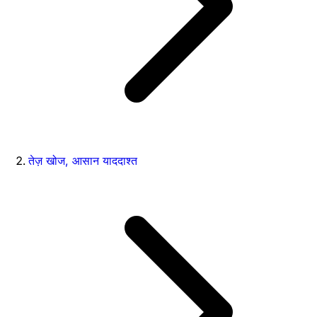
तेज़ खोज, आसान याददाश्त