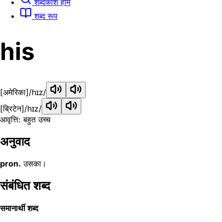
शब्दकोश होम
शब्द रूप
his
[अमेरिका]
/hɪz/
[ब्रिटेन]
/hɪz/
आवृत्ति: बहुत उच्च
अनुवाद
pron.
उसका।
संबंधित शब्द
समानार्थी शब्द