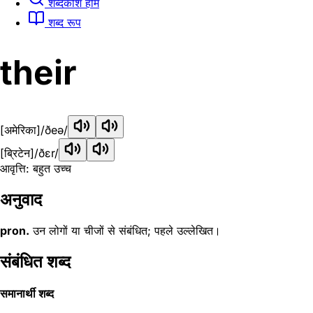
शब्दकोश होम
शब्द रूप
their
[अमेरिका]
/ðeə/
[ब्रिटेन]
/ðɛr/
आवृत्ति: बहुत उच्च
अनुवाद
pron.
उन लोगों या चीजों से संबंधित; पहले उल्लेखित।
संबंधित शब्द
समानार्थी शब्द