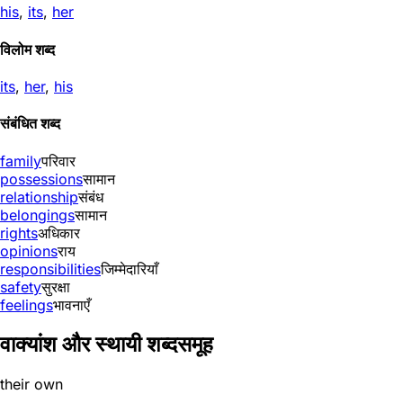
his
,
its
,
her
विलोम शब्द
its
,
her
,
his
संबंधित शब्द
family
परिवार
possessions
सामान
relationship
संबंध
belongings
सामान
rights
अधिकार
opinions
राय
responsibilities
जिम्मेदारियाँ
safety
सुरक्षा
feelings
भावनाएँ
वाक्यांश और स्थायी शब्दसमूह
their own