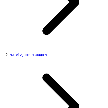
तेज़ खोज, आसान याददाश्त