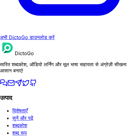
अभी DictoGo डाउनलोड करें
DictoGo
त्वरित शब्दकोश, ऑडियो लर्निंग और मूल भाषा सहायता से अंग्रेज़ी सीखना
आसान बनाएं!
उत्पाद
विशेषताएँ
सुनें और पढ़ें
शब्दकोश
शब्द रूप