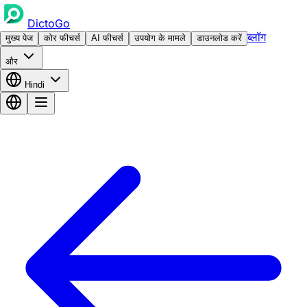
DictoGo
ब्लॉग
मुख्य पेज
कोर फीचर्स
AI फीचर्स
उपयोग के मामले
डाउनलोड करें
और
Hindi