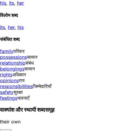
his
,
its
,
her
विलोम शब्द
its
,
her
,
his
संबंधित शब्द
family
परिवार
possessions
सामान
relationship
संबंध
belongings
सामान
rights
अधिकार
opinions
राय
responsibilities
जिम्मेदारियाँ
safety
सुरक्षा
feelings
भावनाएँ
वाक्यांश और स्थायी शब्दसमूह
their own