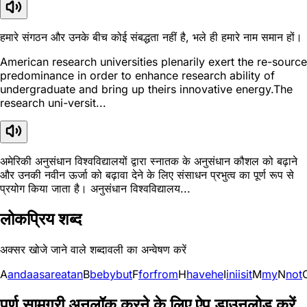
हमारे संगठन और उनके बीच कोई संबद्धता नहीं है, भले ही हमारे नाम समान हों।
American research universities plenarily exert the re-source
predominance in order to enhance research ability of
undergraduate and bring up theirs innovative energy.The
research uni-versit...
अमेरिकी अनुसंधान विश्वविद्यालयों द्वारा स्नातक के अनुसंधान कौशल को बढ़ाने
और उनकी नवीन ऊर्जा को बढ़ावा देने के लिए संसाधन प्रभुत्व का पूर्ण रूप से
प्रयोग किया जाता है। अनुसंधान विश्वविद्यालय...
लोकप्रिय शब्द
अक्सर खोजे जाने वाले शब्दावली का अन्वेषण करें
A
and
a
as
are
at
an
B
be
by
but
F
for
from
H
have
he
I
in
i
is
it
M
my
N
not
पूर्ण सामग्री अनलॉक करने के लिए ऐप डाउनलोड करें