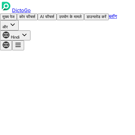
DictoGo
ब्लॉग
मुख्य पेज
कोर फीचर्स
AI फीचर्स
उपयोग के मामले
डाउनलोड करें
और
Hindi